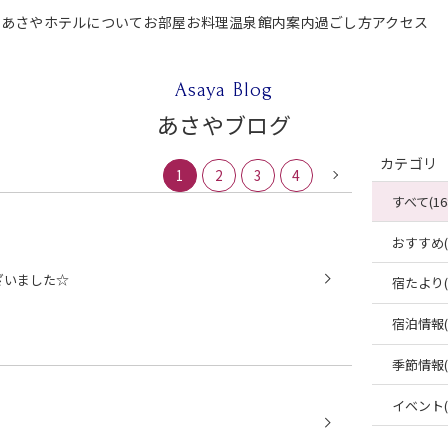
P
あさやホテルについて
お部屋
お料理
温泉
館内案内
過ごし方
アクセス
テルについて
お部屋
お料理
温泉
館内案内
過ごし方
アクセス
ご宿泊
Asaya Blog
あさやブログ
カテゴリ
1
2
3
4
すべて(16
おすすめ(4
ざいました☆
宿たより(4
宿泊情報(2
季節情報(2
イベント(2