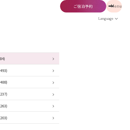
ご宿泊予約
Menu
予約
Menu
Language
84)
93)
88)
37)
63)
03)