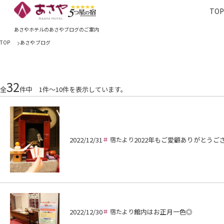
TO
TOP
あさやホ
あさやホテルのあさやブログのご案内
TOP
あさやブログ
32
全
件中 1件～10件を表示しています。
2022/12/31
宿たより
2022年もご愛顧ありがとうご
2022/12/30
宿たより
館内はお正月一色◎