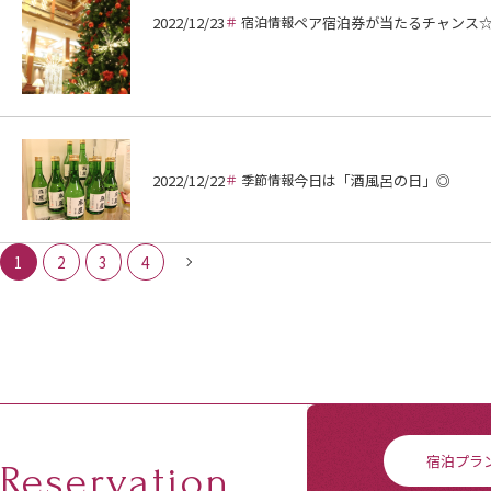
2022/12/23
宿泊情報
ペア宿泊券が当たるチャンス☆In
2022/12/22
季節情報
今日は「酒風呂の日」◎
1
2
3
4
宿泊プラ
Reservation