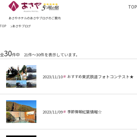
TO
TOP
あさやホ
あさやホテルのあさやブログのご案内
TOP
あさやブログ
30
全
件中 21件～30件を表示しています。
2023/11/10
おすすめ
東武鉄道フォトコンテスト★
2023/11/09
季節情報
紅葉情報☆