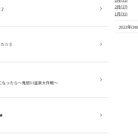
2月(27)
す♪
1月(31)
2022年(368
した☆彡
になったら～鬼怒川温泉大作戦～
★