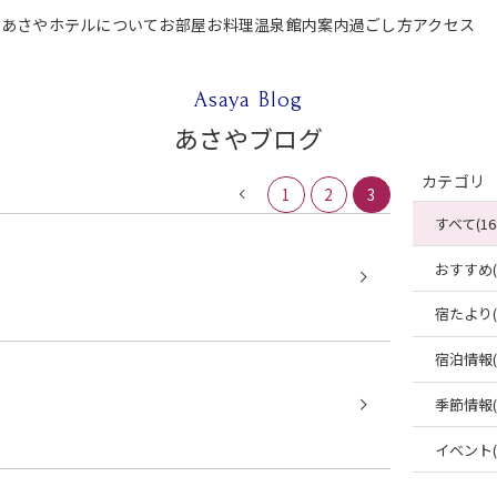
P
あさやホテルについて
お部屋
お料理
温泉
館内案内
過ごし方
アクセス
テルについて
お部屋
お料理
温泉
館内案内
過ごし方
アクセス
ご宿泊
Asaya Blog
あさやブログ
カテゴリ
1
2
3
すべて(16
おすすめ(4
宿たより(4
宿泊情報(2
季節情報(2
イベント(2