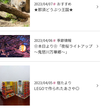
2023/04/07
おすすめ
★那須どうぶつ王国★
2023/04/06
季節情報
❀本日より❀「夜桜ライトアップ
～鬼怒川万華郷～」
2023/04/05
宿たより
LEGOで作られたあさや◎