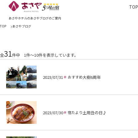
TO
TOP
あさやホ
あさやホテルのあさやブログのご案内
TOP
あさやブログ
31
全
件中 1件～10件を表示しています。
2023/07/31
おすすめ
大樹6周年
2023/07/30
宿たより
土用丑の日♪