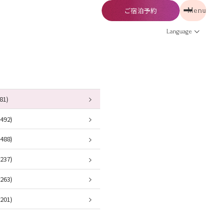
ご宿泊予約
Menu
予約
Menu
Language
81)
92)
88)
37)
63)
01)