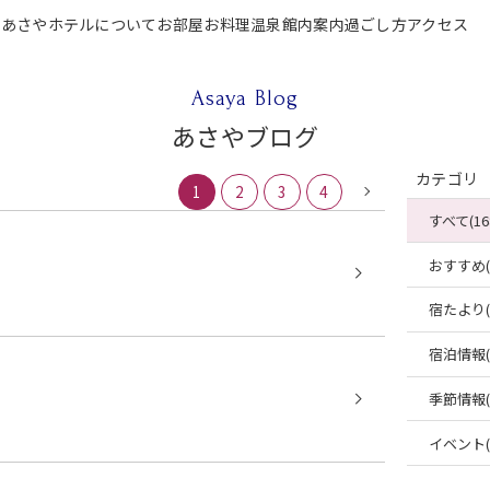
P
あさやホテルについて
お部屋
お料理
温泉
館内案内
過ごし方
アクセス
テルについて
お部屋
お料理
温泉
館内案内
過ごし方
アクセス
ご宿泊
Asaya Blog
あさやブログ
カテゴリ
1
2
3
4
すべて(16
おすすめ(4
宿たより(4
宿泊情報(2
季節情報(2
イベント(2