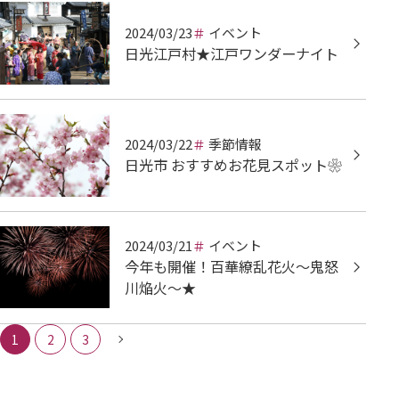
2024/03/23
イベント
日光江戸村★江戸ワンダーナイト
2024/03/22
季節情報
日光市 おすすめお花見スポット❀
2024/03/21
イベント
今年も開催！百華繚乱花火～鬼怒
川焔火～★
1
2
3