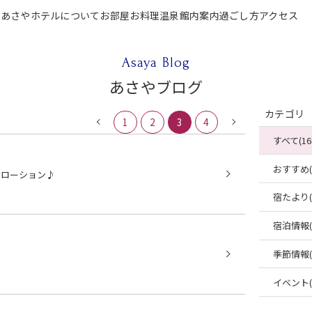
P
あさやホテルについて
お部屋
お料理
温泉
館内案内
過ごし方
アクセス
テルについて
お部屋
お料理
温泉
館内案内
過ごし方
アクセス
ご宿泊
Asaya Blog
あさやブログ
カテゴリ
1
2
3
4
すべて(16
おすすめ(4
アローション♪
宿たより(4
宿泊情報(2
季節情報(2
イベント(2