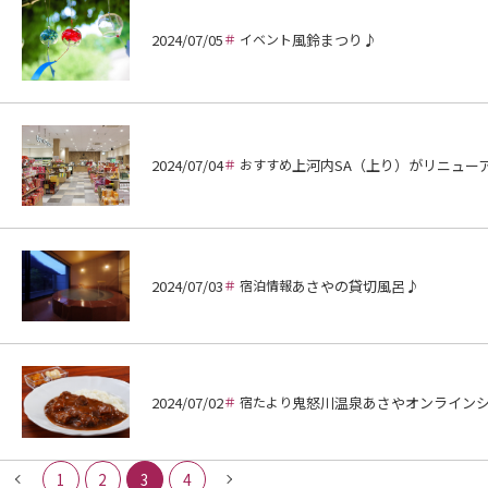
2024/07/05
イベント
風鈴まつり♪
2024/07/04
おすすめ
上河内SA（上り）がリニュー
2024/07/03
宿泊情報
あさやの貸切風呂♪
2024/07/02
宿たより
鬼怒川温泉あさやオンライン
1
2
3
4