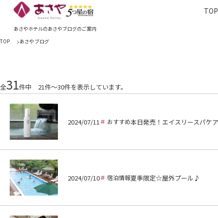
TO
TOP
あさやホ
あさやホテルのあさやブログのご案内
TOP
あさやブログ
31
全
件中 21件～30件を表示しています。
2024/07/11
おすすめ
本日発売！エイスリースパケ
2024/07/10
宿泊情報
夏季限定☆屋外プール♪