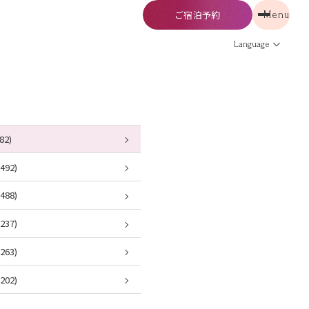
ご宿泊予約
Menu
予約
Menu
Language
82)
92)
88)
37)
63)
02)