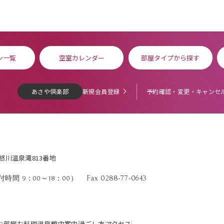
ン一覧
空室カレンダー
部屋タイプから探す
あさや倶楽部
新規会員登録
予約確認・変更・キャンセ
鬼怒川温泉滝813番地
Fax 0288-77-0643
時間 9：00～18：00）
お部屋
お料理
温泉
館内案内
過ごし方
アクセス