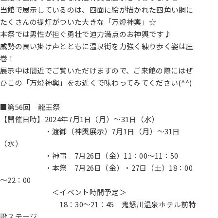
当館で展示しているのは、四面に絵が描かれた四角い胴に
たくさんの提灯がついた大きな「万燈神輿」☆
本祭では男性が担ぐ勇壮で迫力満点のお神輿です♪
威勢の良い掛け声とともに温泉街を力強く練り歩く姿は圧
巻！
展示中は間近でご覧いただけますので、ご来館の際にはぜ
ひこの「万燈神輿」をお近くで味わってみてください(^^)
■第56回 龍王祭
【開催日時】2024年7月1日（月）～31日（水）
・渡御（神輿展示）7月1日（月）～31日
（水）
・神事 7月26日（金）11：00～11：50
・本祭 7月26日（金）・27日（土）18：00
～22：00
＜イベント時間予定＞
18：30～21：45 鬼怒川温泉ホテル前特
設ステージ