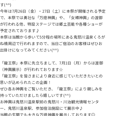
す(^^)
今年は7月26日（金）・27日（土）に本祭が開催される予定
で、本祭では勇壮な「万燈神輿」や、「女樽神輿」の渡御
が行われる他、特設ステージでは郷土芸能や各種ショーが
予定されております♪
本祭は当館から歩いて5分程の場所にある鬼怒川温泉くろが
ね橋周辺で行われますので、当日ご宿泊のお客様はぜひお
出掛けになってみてください(^^)
「龍王祭」本祭に先立ちまして、7月1日（月）からは渡御
（神輿展示）が行われております☆
「龍王祭」を皆さまにより身近に感じていただきたいとの
思いが込められたこの企画！
ぜひ各お神輿をご覧いただき、「龍王祭」により親しみを
持っていただけましたら嬉しいです(^^)
お神輿は鬼怒川温泉駅前の鬼怒川・川治観光情報センタ
ー、鬼怒川温泉駅、参加宿泊施設にて展示中♪
当館の玄関でも大きな万燈神輿を展示しております◎