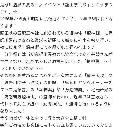
鬼怒川温泉の夏の一大イベント「龍王祭（りゅうおうまつ
り）」☆
1966年から夏の時期に開催されており、今年で56回目とな
ります！
龍王峡の五龍王神社に祀られている御神体「龍神様」に鬼
怒川温泉の安泰と繁栄を祈願して厳かに神事を執り行い、
夜には鬼怒川温泉街にて本祭が執り行われます♪
「龍王祭」は当初鬼怒川温泉の伝統文化である芸妓さんが
主体となり、温泉地らしい酒樽を活用した「樽神輿」を作
って担いでいたそう☆
その後回を重ねるにつれて地元有志による「龍王太鼓」や
「鬼怒川囃子八汐会」の創設、「鬼怒川ヤングオーナーズ
クラブ鬼祭會」の「本神輿」や「万燈神輿」、地元若衆の
「鬼怒若万燈神輿」の渡御が行われ、近年では芸妓さんに
代わって女性が担ぐ「女樽神輿」の渡御も行われるように
なりました！
今や地域が一体となって行う大きなお祭り◎
毎年ご宿泊のお客様にも多くお立ち寄りいただいておりま