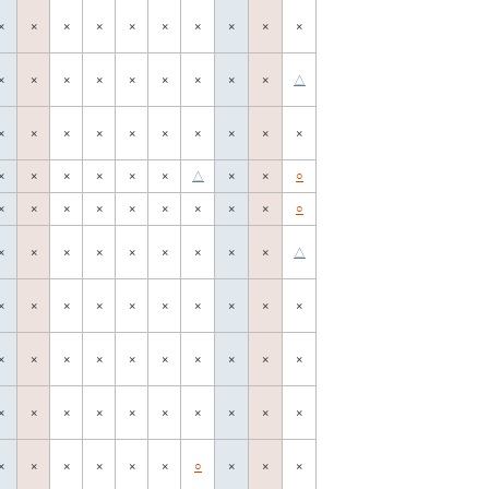
×
×
×
×
×
×
×
×
×
×
×
×
×
×
×
×
×
×
×
△
×
×
×
×
×
×
×
×
×
×
×
×
×
×
×
×
△
×
×
○
×
×
×
×
×
×
×
×
×
○
×
×
×
×
×
×
×
×
×
△
×
×
×
×
×
×
×
×
×
×
×
×
×
×
×
×
×
×
×
×
×
×
×
×
×
×
×
×
×
×
×
×
×
×
×
×
○
×
×
×