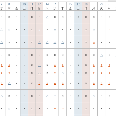
7
8
9
10
11
12
13
14
15
16
17
18
19
20
21
水
木
金
土
日
月
火
水
木
金
土
日
月
火
水
×
×
×
×
×
×
△
×
×
×
×
×
×
×
×
△
△
×
×
×
○
×
△
×
×
×
×
△
○
○
△
×
×
×
×
△
△
△
△
×
×
×
○
×
×
×
×
×
×
×
×
×
×
×
×
×
×
×
△
×
○
○
×
×
×
△
×
○
○
×
×
×
○
○
○
○
○
×
×
×
△
×
○
△
×
×
×
○
○
○
○
△
×
×
×
○
○
○
○
×
×
×
○
○
○
△
×
×
×
×
×
△
△
×
×
×
×
△
×
×
×
△
×
×
×
×
×
○
○
×
×
×
×
×
×