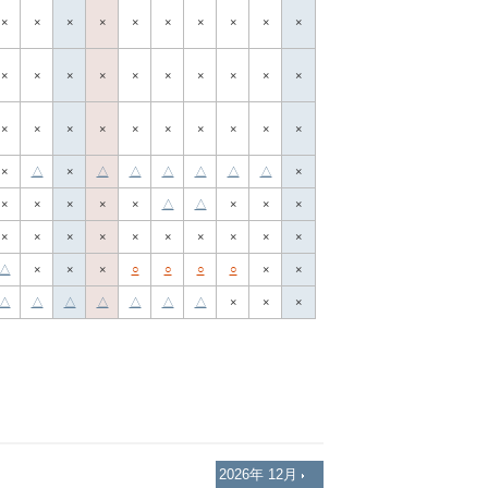
×
×
×
×
×
×
×
×
×
×
×
×
×
×
×
×
×
×
×
×
×
×
×
×
×
×
×
×
×
×
×
△
×
△
△
△
△
△
△
×
×
×
×
×
×
△
△
×
×
×
×
×
×
×
×
×
×
×
×
×
△
×
×
×
○
○
○
○
×
×
△
△
△
△
△
△
△
×
×
×
2026年 12月