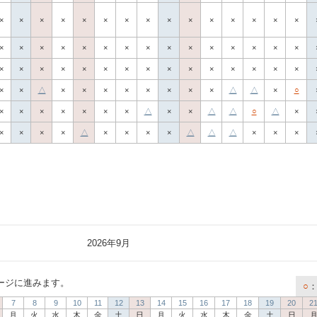
×
×
×
×
×
×
×
×
×
×
×
×
×
×
×
×
×
×
×
×
×
×
×
×
×
×
×
×
×
×
×
×
×
×
×
×
×
×
×
×
×
×
×
×
×
×
×
△
×
×
×
×
×
×
×
×
△
△
×
○
×
×
×
×
×
×
×
△
×
×
△
△
○
△
×
×
×
×
×
△
×
×
×
×
△
△
△
×
×
×
2026年9月
ージに進みます。
○
7
8
9
10
11
12
13
14
15
16
17
18
19
20
2
月
火
水
木
金
土
日
月
火
水
木
金
土
日