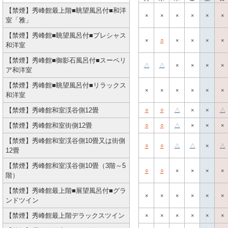
【禁煙】秀峰館最上階■眺望風呂付■和洋
×
×
×
×
×
×
室「雅」
【禁煙】秀峰館■眺望風呂付■プレシャス
×
○
×
×
×
×
和洋室
【禁煙】秀峰館■御影石風呂付■スーペリ
△
△
×
×
×
×
ア和洋室
【禁煙】秀峰館■眺望風呂付■リラックス
×
×
×
×
×
×
和洋室
【禁煙】秀峰館和室渓谷側12畳
○
○
△
×
×
△
【禁煙】秀峰館和室街側12畳
○
○
△
×
×
×
【禁煙】秀峰館和室渓谷側10畳又は街側
○
○
△
△
×
△
12畳
【禁煙】秀峰館和室渓谷側10畳（3階～5
○
○
×
×
×
×
階）
【禁煙】秀峰館最上階■展望風呂付■グラ
×
×
×
×
×
×
ンドツイン
【禁煙】秀峰館最上階デラックスツイン
×
×
×
×
×
×