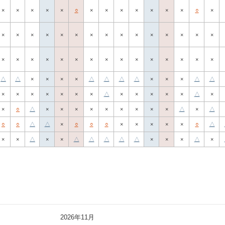
×
×
×
×
×
○
×
×
×
×
×
×
×
○
×
×
×
×
×
×
×
×
×
×
×
×
×
×
×
×
×
×
×
×
×
×
×
×
×
×
×
×
×
×
×
△
△
×
×
×
×
△
△
△
△
×
×
×
△
△
×
×
×
×
×
×
×
△
×
×
×
×
×
△
×
×
○
△
×
×
×
×
×
×
×
×
×
△
×
△
○
○
△
△
×
○
○
○
×
×
×
×
×
○
△
×
×
△
×
×
△
△
△
△
△
×
×
×
△
×
2026年11月