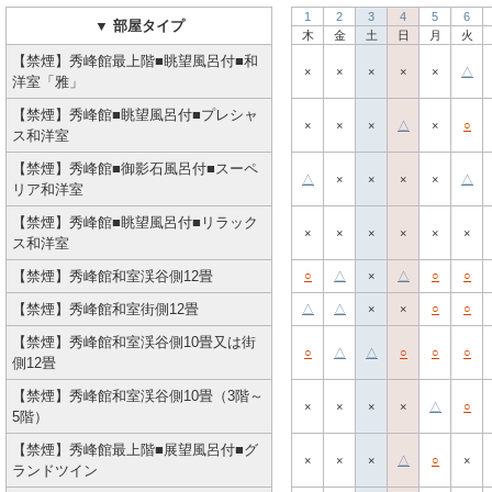
1
2
3
4
5
6
▼ 部屋タイプ
木
金
土
日
月
火
【禁煙】秀峰館最上階■眺望風呂付■和
×
×
×
×
×
△
洋室「雅」
【禁煙】秀峰館■眺望風呂付■プレシャ
×
×
×
△
×
○
ス和洋室
【禁煙】秀峰館■御影石風呂付■スーペ
△
×
×
×
×
△
リア和洋室
【禁煙】秀峰館■眺望風呂付■リラック
×
×
×
×
×
×
ス和洋室
【禁煙】秀峰館和室渓谷側12畳
○
△
×
△
○
○
【禁煙】秀峰館和室街側12畳
△
△
×
×
○
○
【禁煙】秀峰館和室渓谷側10畳又は街
○
△
△
○
○
○
側12畳
【禁煙】秀峰館和室渓谷側10畳（3階～
×
×
×
×
△
○
5階）
【禁煙】秀峰館最上階■展望風呂付■グ
×
×
×
△
○
×
ランドツイン