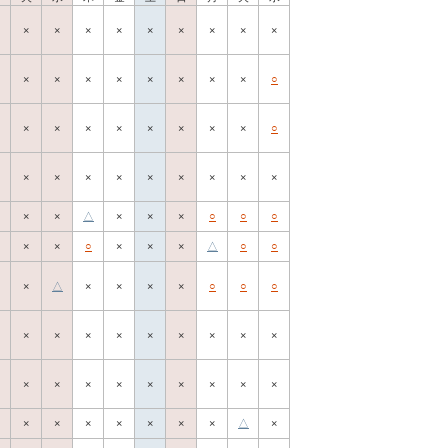
×
×
×
×
×
×
×
×
×
×
×
×
×
×
×
×
×
○
×
×
×
×
×
×
×
×
○
×
×
×
×
×
×
×
×
×
×
×
△
×
×
×
○
○
○
×
×
○
×
×
×
△
○
○
×
△
×
×
×
×
○
○
○
×
×
×
×
×
×
×
×
×
×
×
×
×
×
×
×
×
×
×
×
×
×
×
×
×
△
×