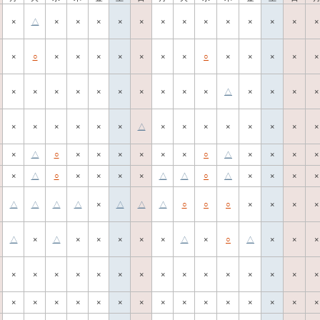
×
△
×
×
×
×
×
×
×
×
×
×
×
×
×
×
○
×
×
×
×
×
×
×
○
×
×
×
×
×
×
×
×
×
×
×
×
×
×
×
△
×
×
×
×
×
×
×
×
×
×
△
×
×
×
×
×
×
×
×
×
△
○
×
×
×
×
×
×
○
△
×
×
×
×
×
△
○
×
×
×
×
△
△
○
△
×
×
×
×
△
△
△
△
×
△
△
△
○
○
○
×
×
×
×
△
×
△
×
×
×
×
×
△
×
○
△
×
×
×
×
×
×
×
×
×
×
×
×
×
×
×
×
×
×
×
×
×
×
×
×
×
×
×
×
×
×
×
×
×