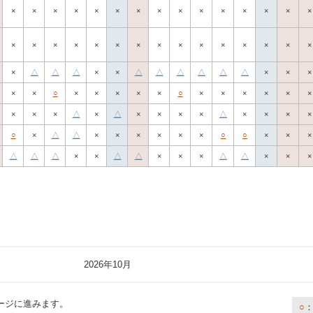
×
×
×
×
×
×
×
×
×
×
×
×
×
×
×
×
×
×
×
×
×
×
×
×
×
×
×
×
×
×
×
△
△
△
×
×
△
△
△
△
△
△
×
×
×
×
×
○
×
×
×
×
×
○
×
×
×
×
×
×
×
×
×
△
×
△
×
×
×
×
△
×
×
×
×
○
×
△
△
×
×
×
×
×
×
○
○
×
×
×
△
△
△
×
×
△
△
×
×
×
△
△
×
×
×
2026年10月
ージに進みます。
○