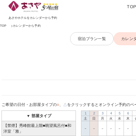
TO
TOP
あさやホ
あさやホテルをカレンダーから予約
TOP
カレンダーから予約
宿泊プラン一覧
カレン
ご希望の日付・お部屋タイプの
○
、
△
をクリックするとオンライン予約のペ
1
2
3
4
5
6
▼ 部屋タイプ
土
日
月
火
水
木
【禁煙】秀峰館最上階■眺望風呂付■和
－
－
－
－
－
－
洋室「雅」