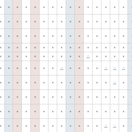
×
×
×
×
×
×
×
×
×
×
×
×
×
×
×
×
×
×
×
×
×
×
×
×
×
×
×
×
×
×
×
×
×
×
×
×
×
×
×
×
×
×
×
×
×
×
×
×
×
×
×
×
×
×
×
×
×
×
×
×
×
×
×
×
×
×
×
×
×
×
△
×
×
×
×
×
×
×
×
×
×
×
△
×
×
×
×
△
△
△
×
×
×
×
×
×
×
×
×
×
×
×
×
△
×
×
×
×
×
×
×
×
×
×
×
×
×
×
×
×
×
×
×
×
×
×
×
×
×
×
×
×
×
×
×
×
×
×
×
×
×
×
×
×
×
×
×
△
△
×