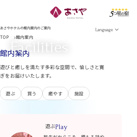
Men
あさやホテルの館内案内のご案内
Language
TOP
館内案内
Facilities
館内案内
遊びと癒しを満たす多彩な空間で、
愉しさと寛
ぎをお届けいたします。
遊ぶ
買う
癒やす
施設
遊ぶ
Play
旅先だからこそ、積もる話や