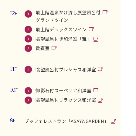
最上階温泉かけ流し展望風呂付
12
F
グランドツイン
最上階デラックスツイン
眺望風呂付き和洋室「雅」
貴賓室
11
眺望風呂付プレシャス和洋室
F
10
御影石付スーペリア和洋室
F
眺望風呂付リラックス和洋室
8
ブッフェレストラン「ASAYA GARDEN」
F