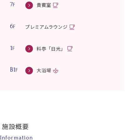
7
貴賓室
F
6
プレミアムラウンジ
F
1
料亭「日光」
F
B1
大浴場
F
施設概要
Information