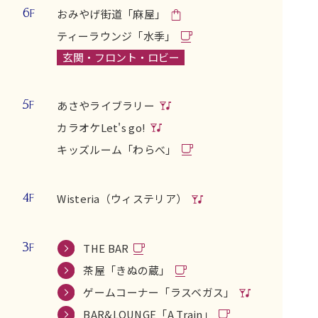
6
おみやげ街道「麻屋」
F
ティーラウンジ「水季」
玄関・フロント・ロビー
5
あさやライブラリー
F
カラオケLet's go!
キッズルーム「わらべ」
4
Wisteria（ウィステリア）
F
3
THE BAR
F
茶屋「きぬの蔵」
ゲームコーナー「ラスベガス」
BAR&LOUNGE「A Train」