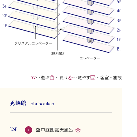
… 遊ぶ
… 買う
… 癒やす
… 客室・施設
秀峰館
Shuhoukan
13
空中庭園露天風呂
F