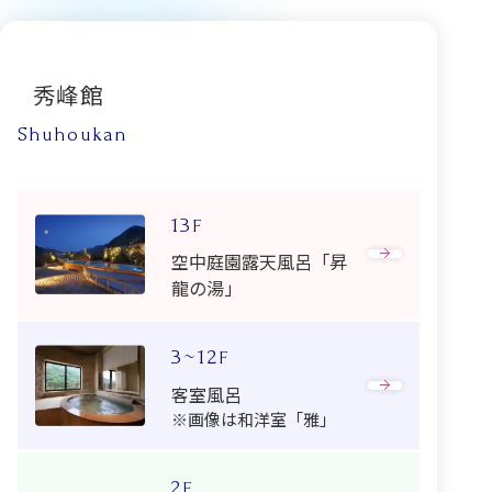
秀峰館
Shuhoukan
13
F
空中庭園露天風呂「昇
龍の湯」
3~12
F
客室風呂
※画像は和洋室「雅」
2
F