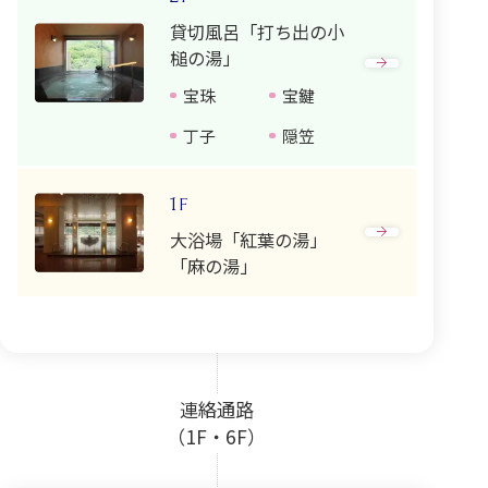
貸切風呂「打ち出の小
槌の湯」
宝珠
宝鍵
丁子
隠笠
1
F
大浴場「紅葉の湯」
「麻の湯」
連絡通路
（1F・6F）