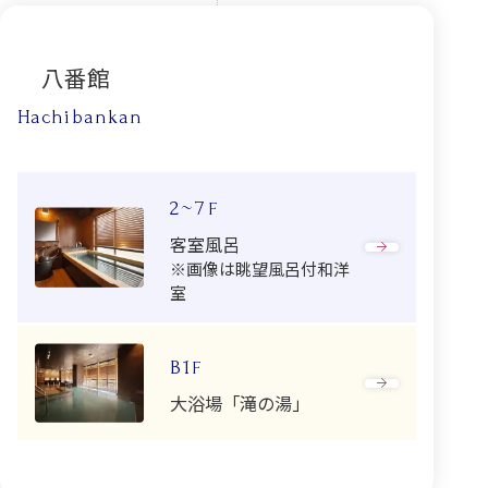
八番館
Hachibankan
2~7
F
客室風呂
※画像は眺望風呂付和洋
室
B1
F
大浴場「滝の湯」