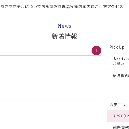
P
あさやホテルについて
お部屋
お料理
温泉
館内案内
過ごし方
アクセス
テルについて
お部屋
お料理
温泉
館内案内
過ごし方
アクセス
ご宿泊
News
新着情報
Pick Up
1
モバイル
お願い
宿泊者名
カテゴリ
すべて(12
観光情報(