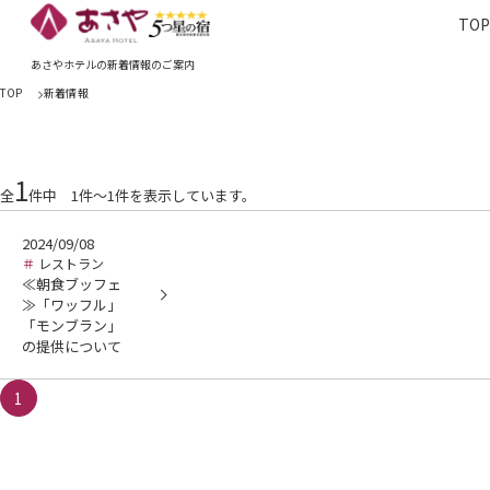
TO
TOP
あさやホ
あさやホテルの新着情報のご案内
TOP
新着情報
1
全
件中 1件～1件を表示しています。
2024/09/08
レストラン
≪朝食ブッフェ
≫「ワッフル」
「モンブラン」
の提供について
1