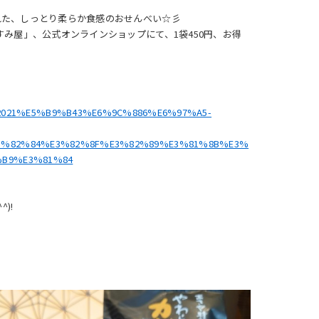
れた、しっとり柔らか食感のおせんべい☆彡
み屋」、公式オンラインショップにて、1袋450円、お得
ducts/2021%E5%B9%B43%E6%9C%886%E6%97%A5-
3%82%84%E3%82%8F%E3%82%89%E3%81%8B%E3%
B9%E3%81%84
)!