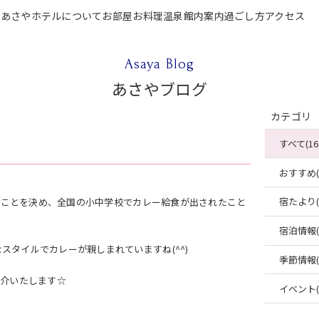
P
あさやホテルについて
お部屋
お料理
温泉
館内案内
過ごし方
アクセス
テルについて
お部屋
お料理
温泉
館内案内
過ごし方
アクセス
ご宿泊
Asaya Blog
あさやブログ
カテゴリ
すべて(16
おすすめ(4
宿たより(4
することを決め、全国の小中学校でカレー給食が出されたこと
宿泊情報(2
タイルでカレーが親しまれていますね(^^)
季節情報(2
紹介いたします☆
イベント(2