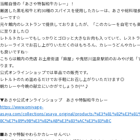
当館自慢の「あさや特製和牛カレー」！
厳選した黒毛和牛と約30種のスパイスを使用したカレーは、あさや総料理
レーです☆
元々館内のレストランで提供しておりましたが、「このカレーを自宅でも
に至りました◎
レトルトカレーでもしっかりとゴロッと大きなお肉も入っていて、レスト
カレーライスでお召し上がりいただくのはもちろん、カレーうどんやカレ
も良いですね✨
こちらは館内の売店 お土産街道「麻屋」や鬼怒川温泉駅前のおみやげ処「すみ
ります。
公式オンラインショップでは単品での販売です。
レトルトのため温めるだけでお手軽にお召し上がりいただけます◎
朝カレーや今晩の献立にいかがでしょうか(^^♪
▼あさや公式オンラインショップ あさや特製和牛カレー
https://www.omiyage-
asaya.com/collections/asaya_original/products/%E3%81%82
8C%E7%89%9B%E3%82%AB%E3%83%AC%E3%83%BC
■あさや特製やわらかカレーせんべい