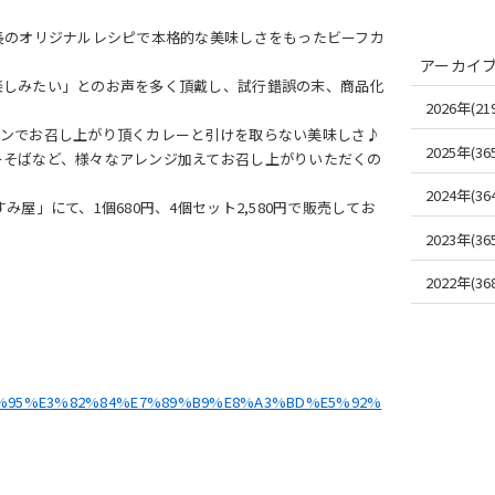
長のオリジナルレシピで本格的な美味しさをもったビーフカ
アーカイ
楽しみたい」とのお声を多く頂戴し、試行錯誤の末、商品化
2026年(219
ランでお召し上がり頂くカレーと引けを取らない美味しさ♪
2025年(365
ーそばなど、様々なアレンジ加えてお召し上がりいただくの
2024年(364
屋」にて、1個680円、4個セット2,580円で販売してお
2023年(365
2022年(368
%E3%81%95%E3%82%84%E7%89%B9%E8%A3%BD%E5%92%