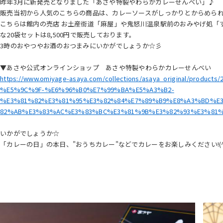
昨年3月に新発売となりました「あさや特製やわらかカレーせんべい」♪
販売当初から人気のこちらの商品は、カレーソースがしっかりとからめら
こちらは館内の売店 お土産街道「麻屋」や鬼怒川温泉駅前のおみやげ処「す
な20袋セットは8,500円で販売しております。
3時のおやつやお酒のおつまみにいかがでしょうか☆彡
▼あさや公式オンラインショップ あさや特製やわらかカレーせんべい
https://www.omiyage-asaya.com/collections/asaya_original/pro
%E5%9C%9F-%E6%96%B0%E7%99%BA%E5%A3%B2-
%E3%81%82%E3%81%95%E3%82%84%E7%89%B9%E8%A3%BD%E
82%AB%E3%83%AC%E3%83%BC%E3%81%9B%E3%82%93%E3%81%
いかがでしょうか☆
「カレーの日」の本日、"おうちカレー"などでカレーをお楽しみください!(^^