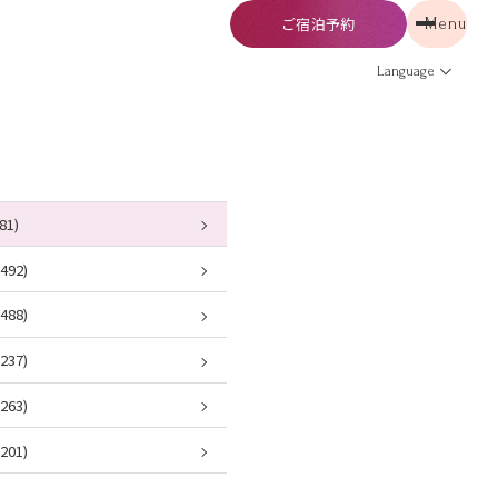
ご宿泊予約
Menu
予約
Menu
Language
81)
92)
88)
37)
63)
01)