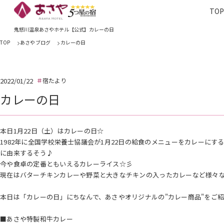
TO
TOP
あさやホ
鬼怒川温泉あさやホテル【公式】カレーの日
TOP
あさやブログ
カレーの日
2022/01/22
宿たより
カレーの日
本日1月22日（土）はカレーの日☆
1982年に全国学校栄養士協議会が1月22日の給食のメニューをカレーに
に由来するそう♪
今や食卓の定番ともいえるカレーライス☆彡
現在はバターチキンカレーや野菜と大きなチキンの入ったカレーなど様々なス
本日は「カレーの日」にちなんで、あさやオリジナルの"カレー商品"をご
■あさや特製和牛カレー