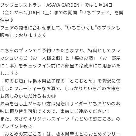
ブッフェレストラン「ASAYA GARDEN」では１月14日
（金）から4月16日（土）までの期間「いちごフェア」を開
催中♪
フェアの開催に合わせまして、”いちごづくし”のプランも
販売しております☆彡
こちらのプランでご予約いただきますと、特典としてフレ
ッシュいちご（お一人様２個）と「苺のお酒」（お一部屋
に１本）をチェックイン前にお部屋の冷蔵庫にご用意いた
します☆
「苺のお酒」は栃木県益子産の「とちおとめ」を贅沢に使
用したフルーティーなお酒で、しっかりといちごのお味を
お楽しみいただけるもの◎
お酒を召し上がらない方は鬼怒川サイダーとちおとめのお
味に振り替え可能ですので、事前にご連絡ください！
また、あさやオリジナルスイーツ「おとめの恋ごころ」の
プレゼントも☆
「おとめの恋ごころ」は、栃木県産のとちおとめをフリー