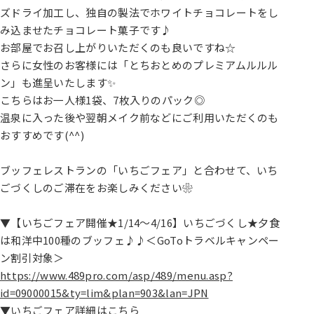
ズドライ加工し、独自の製法でホワイトチョコレートをし
み込ませたチョコレート菓子です♪
お部屋でお召し上がりいただくのも良いですね☆
さらに女性のお客様には「とちおとめのプレミアムルルル
ン」も進呈いたします✨
こちらはお一人様1袋、7枚入りのパック◎
温泉に入った後や翌朝メイク前などにご利用いただくのも
おすすめです(^^)
ブッフェレストランの「いちごフェア」と合わせて、いち
ごづくしのご滞在をお楽しみください❀
▼【いちごフェア開催★1/14～4/16】いちごづくし★夕食
は和洋中100種のブッフェ♪♪＜GoToトラベルキャンペー
ン割引対象＞
https://www.489pro.com/asp/489/menu.asp?
id=09000015&ty=lim&plan=903&lan=JPN
▼いちごフェア詳細はこちら