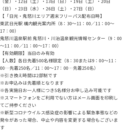
（金）・12日（土）・13日（日）・19日（土）・20日
（日）・23日（水）・26日（土）・27日（日）
【「日光・鬼怒川エリア週末フリーパス配布日時】
東武日光駅 構内観光案内所（8：30～11：00／11：00～
17：00）
鬼怒川温泉駅前 鬼怒川・川治温泉観光情報センター（9：00
～11：00／11：00～17：00）
【有効期限】当日のみ有効
【人数】各日先着500名様限定（8：30または9：00～11：
00…先着250名／11：00～17：00…先着250名）
※引き換え時間は2部制です
※お申込みは先着順となります
※各実施日お一人様につき5名様分お申し込み可能です
※スマートフォンをご利用でない方はメール画面を印刷し
てご持参ください
※新型コロナウイルス感染症の影響による緊急事態などの
発令があった場合、中止や内容を変更する場合もございま
す