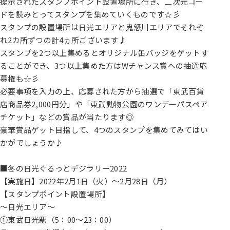
提示されたスタンプポイント設置場所に行き、二次元コー
ドを読みとってスタンプを集めていくものです☆彡
スタンプの設置場所は日光エリアと鬼怒川エリアでそれぞ
れ2カ所ずつの計4ヵ所ございます♪
スタンプを2つ以上集めるとオリジナル缶バッジをゲットす
ることができ、3つ以上集めた方はWチャンス賞への抽選応
募権も☆彡
必要事項を入力の上、応募された方から抽選で「東武百貨
店商品券2,000円分」や「東武動物公園のワンデーパスペア
チケット」などの賞品が当たります◎
豪華賞品ゲット目指して、4つのスタンプを集めてみてはい
かがでしょうか♪
■冬の日光ぐるっとデジラリー2022
【実施日】2022年2月1日（火）～2月28日（月）
【スタンプポイント設置場所】
～日光エリア～
①東武日光駅（5：00～23：00）