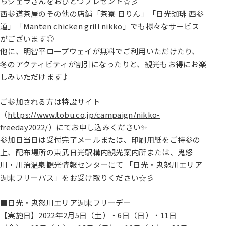
らジェラさんをおひとつプレゼント☆彡
西参道茶屋のその他の店舗「茶寮 日りん」「日光珈琲 西参
道」「Manten chicken grill nikko」でも様々なサービス
がございます◎
他に、明智平ロープウェイが無料でご利用いただけたり、
冬のアクティビティが割引になったりと、観光もお得にお楽
しみいただけます♪
ご参加される方は特設サイト
（
https://www.tobu.co.jp/campaign/nikko-
freeday2022/
）にてお申し込みください✨
参加日当日は受付完了メールまたは、印刷用紙をご持参の
上、配布場所の東武日光駅構内観光案内所または、鬼怒
川・川治温泉観光情報センターにて 「日光・鬼怒川エリア
週末フリーパス」をお受け取りください☆彡
■日光・鬼怒川エリア週末フリーデー
【実施日】2022年2月5日（土）・6日（日）・11日