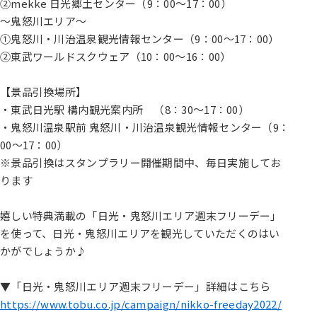
②mekke 日光郷土センター（9：00～17：00）
～鬼怒川エリア～
①鬼怒川・川治温泉観光情報センター（9：00～17：00）
②東武ワールドスクウェア（10：00～16：00）
【景品引換場所】
・東武日光駅 構内観光案内所 （8：30～17：00）
・鬼怒川温泉駅前 鬼怒川・川治温泉観光情報センター（9：
00～17：00）
※景品引換はスタンプラリー開催期間中、毎日実施してお
ります
嬉しい特典満載の「日光・鬼怒川エリア週末フリーデー」
を使って、日光・鬼怒川エリアを観光していただくのはい
かがでしょうか♪
▼「日光・鬼怒川エリア週末フリーデー」詳細はこちら
https://www.tobu.co.jp/campaign/nikko-freeday2022/