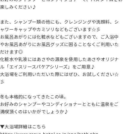
楽しみください♪
また、シャンプー類の他にも、クレンジングや洗顔料、シ
ャワーキャップやカミソリなどもございます☆彡
お風呂あがりには化粧水などもございますので、ご入浴中
やお風呂あがりにお風呂グッズに困ることなくご利用いた
だけます◎
化粧水や乳液にはあさやの源泉を使用したあさやオリジナ
ル「エイスリースパケアシリーズ」をご用意♪
大浴場をご利用いただいた際にはぜひ、お試しください☆
彡
冬も本格的になってきたこの頃。
お好みのシャンプーやコンディショナーとともに温泉をご
満喫頂くのはいかがでしょうか♪
▼大浴場詳細はこちら
https://www.asaya-hotel.co.jp/spa/bath.php