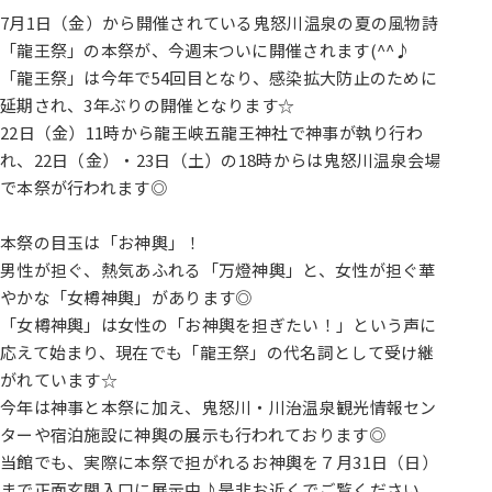
7月1日（金）から開催されている鬼怒川温泉の夏の風物詩
「龍王祭」の本祭が、今週末ついに開催されます(^^♪
「龍王祭」は今年で54回目となり、感染拡大防止のために
延期され、3年ぶりの開催となります☆
22日（金）11時から龍王峡五龍王神社で神事が執り行わ
れ、22日（金）・23日（土）の18時からは鬼怒川温泉会場
で本祭が行われます◎
本祭の目玉は「お神輿」！
男性が担ぐ、熱気あふれる「万燈神輿」と、女性が担ぐ華
やかな「女樽神輿」があります◎
「女樽神輿」は女性の「お神輿を担ぎたい！」という声に
応えて始まり、現在でも「龍王祭」の代名詞として受け継
がれています☆
今年は神事と本祭に加え、鬼怒川・川治温泉観光情報セン
ターや宿泊施設に神輿の展示も行われております◎
当館でも、実際に本祭で担がれるお神輿を７月31日（日）
まで正面玄関入口に展示中♪是非お近くでご覧ください