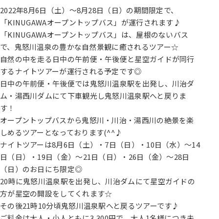
2022年8月6日（土）～8月28日（日）の期間限定で、
「KINUGAWAオープントップバス」が運行されます♪
「KINUGAWAオープントップバス」は、屋根のないバス
で、鬼怒川温泉の豊かな自然景観に癒されるツアー☆
自然の中を走る日中の午前便・午後便と星空ガイドが同行
するナイトツアーが運行される予定です◎
日中の午前便・午後便では鬼怒川温泉駅を出発し、川治ダ
ム・湯西川ダムにて下車観光し鬼怒川温泉駅へと戻りま
す！
オープントップバスから鬼怒川・川治・湯西川の絶景を楽
しめるツアーとなっております(^^♪
ナイトツアーは8月6日（土）・7日（日）・10日（水）～14
日（日）・19日（金）～21日（日）・26日（金）～28日
（日）のお日にち限定◎
20時に鬼怒川温泉駅を出発し、川治ダムにて星空ガイドの
方が星空の開設をしてくれます☆
その後21時10分頃鬼怒川温泉駅へと戻るツアーです♪
ご料金は大人・小人ともに3,300円で、大人1名様につき未