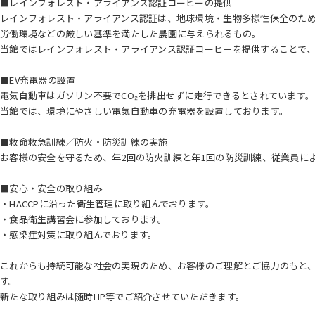
■レインフォレスト・アライアンス認証コーヒーの提供
レインフォレスト・アライアンス認証は、地球環境・生物多様性保全のた
労働環境などの厳しい基準を満たした農園に与えられるもの。
当館ではレインフォレスト・アライアンス認証コーヒーを提供することで
■EV充電器の設置
電気自動車はガソリン不要でCO₂を排出せずに走行できるとされています。
当館では、環境にやさしい電気自動車の充電器を設置しております。
■救命救急訓練／防火・防災訓練の実施
お客様の安全を守るため、年2回の防火訓練と年1回の防災訓練、従業員に
■安心・安全の取り組み
・HACCPに沿った衛生管理に取り組んでおります。
・食品衛生講習会に参加しております。
・感染症対策に取り組んでおります。
これからも持続可能な社会の実現のため、お客様のご理解とご協力のもと、
す。
新たな取り組みは随時HP等でご紹介させていただきます。