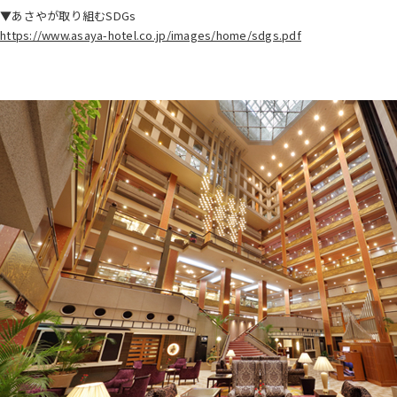
▼あさやが取り組むSDGs
https://www.asaya-hotel.co.jp/images/home/sdgs.pdf