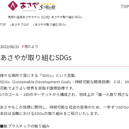
TO
TOP
あさやホ
鬼怒川温泉あさやホテル【公式】あさやが取り組むSDGs
TOP
あさやブログ
あさやが取り組むSDGs
2022/08/23
宿たより
あさやが取り組むSDGs
様々な場所で耳にする「SDGs」という言葉。
SDGs（Sustainable Development Goals：持続可能な開発目標
可能でよりよい世界を目指す国際目標です。
17のゴール・169のターゲットから構成され、地球上の「誰一人取り残さない（l
あさやもこの目標に賛同し、持続可能な社会の実現のため、一歩ずつSDG
本日は当館におけるSDGsの取り組みをご紹介いたします。
■脱プラスチックの取り組み