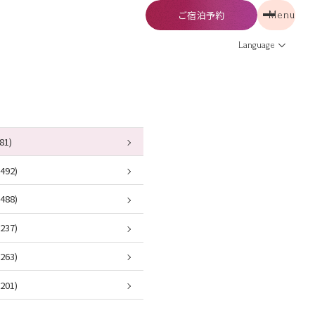
ご宿泊予約
Menu
予約
Menu
Language
81)
92)
88)
37)
63)
01)