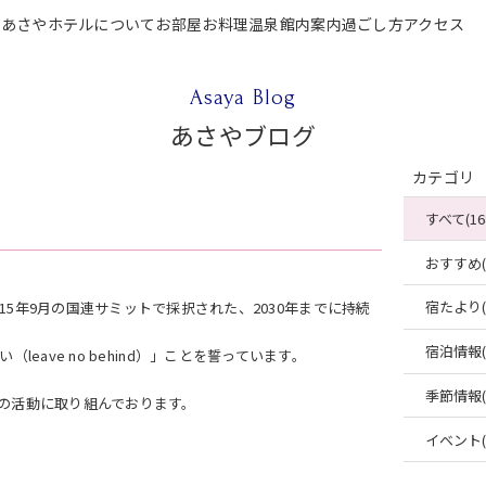
P
あさやホテルについて
お部屋
お料理
温泉
館内案内
過ごし方
アクセス
テルについて
お部屋
お料理
温泉
館内案内
過ごし方
アクセス
ご宿泊
Asaya Blog
あさやブログ
カテゴリ
すべて(16
おすすめ(4
宿たより(4
）とは、2015年9月の国連サミットで採択された、2030年までに持続
宿泊情報(2
eave no behind）」ことを誓っています。
季節情報(2
sの活動に取り組んでおります。
イベント(2