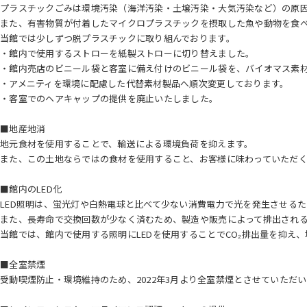
プラスチックごみは環境汚染（海洋汚染・土壌汚染・大気汚染など）の原
また、有害物質が付着したマイクロプラスチックを摂取した魚や動物を食
当館では少しずつ脱プラスチックに取り組んでおります。
・館内で使用するストローを紙製ストローに切り替えました。
・館内売店のビニール袋と客室に備え付けのビニール袋を、バイオマス素
・アメニティを環境に配慮した代替素材製品へ順次変更しております。
・客室でのヘアキャップの提供を廃止いたしました。
■地産地消
地元食材を使用することで、輸送による環境負荷を抑えます。
また、この土地ならではの食材を使用すること、お客様に味わっていただ
■館内のLED化
LED照明は、蛍光灯や白熱電球と比べて少ない消費電力で光を発生させるた
また、長寿命で交換回数が少なく済むため、製造や販売によって排出される
当館では、館内で使用する照明にLEDを使用することでCO₂排出量を抑え
■全室禁煙
受動喫煙防止・環境維持のため、2022年3月より全室禁煙とさせていただ