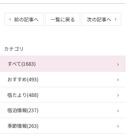
前の記事へ
一覧に戻る
次の記事へ
カテゴリ
すべて(1683)
おすすめ(493)
宿たより(488)
宿泊情報(237)
季節情報(263)