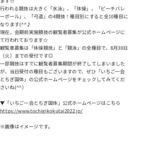
ます☆
行われる競技は大きく「水泳」、「体操」、「ビーチバレ
ーボール」、「弓道」の4競技！種目別にすると全10種目に
なります(^^♪
現在、会期前実施競技の観覧者募集が公式ホームページに
て行われております☆
観覧車募集は「体操競技」と「競泳」の全種目で、8月30日
（火）までの受付です◎
一部競技はすでに観覧者募集期間が終了してしまいました
が、当日受付の種目もございますので、ぜひ「いちご一会
とちぎ国体」の公式ホームページをチェックしてみてくだ
さいね(^^）
▼「いちご一会とちぎ国体」公式ホームページはこちら
https://www.tochigikokutai2022.jp/
※画像はイメージです。