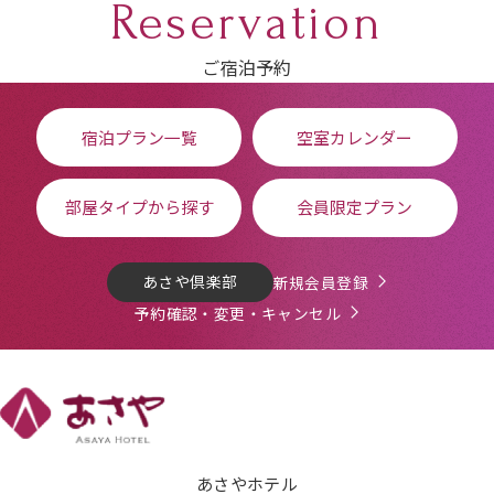
Reservation
ご宿泊予約
宿泊プラン一覧
空室カレンダー
部屋タイプから探す
会員限定プラン
あさや倶楽部
新規会員登録
予約確認・変更・キャンセル
あさやホテル