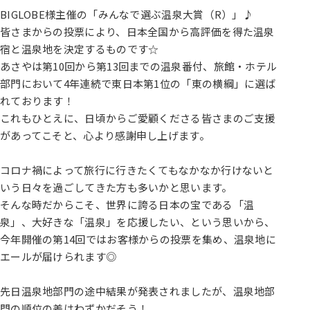
BIGLOBE様主催の「みんなで選ぶ温泉大賞（R）」♪
皆さまからの投票により、日本全国から高評価を得た温泉
宿と温泉地を決定するものです☆
あさやは第10回から第13回までの温泉番付、旅館・ホテル
部門において4年連続で東日本第1位の「東の横綱」に選ば
れております！
これもひとえに、日頃からご愛顧くださる皆さまのご支援
があってこそと、心より感謝申し上げます。
コロナ禍によって旅行に行きたくてもなかなか行けないと
いう日々を過ごしてきた方も多いかと思います。
そんな時だからこそ、世界に誇る日本の宝である「温
泉」、大好きな「温泉」を応援したい、という思いから、
今年開催の第14回ではお客様からの投票を集め、温泉地に
エールが届けられます◎
先日温泉地部門の途中結果が発表されましたが、温泉地部
門の順位の差はわずかだそう！