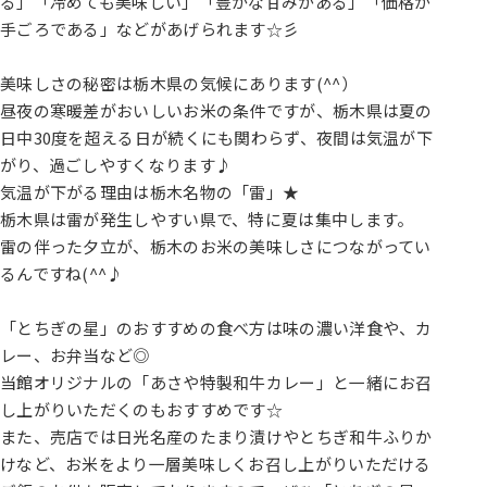
る」「冷めても美味しい」「豊かな甘みがある」「価格が
手ごろである」などがあげられます☆彡
美味しさの秘密は栃木県の気候にあります(^^）
昼夜の寒暖差がおいしいお米の条件ですが、栃木県は夏の
日中30度を超える日が続くにも関わらず、夜間は気温が下
がり、過ごしやすくなります♪
気温が下がる理由は栃木名物の「雷」★
栃木県は雷が発生しやすい県で、特に夏は集中します。
雷の伴った夕立が、栃木のお米の美味しさにつながってい
るんですね(^^♪
「とちぎの星」のおすすめの食べ方は味の濃い洋食や、カ
レー、お弁当など◎
当館オリジナルの「あさや特製和牛カレー」と一緒にお召
し上がりいただくのもおすすめです☆
また、売店では日光名産のたまり漬けやとちぎ和牛ふりか
けなど、お米をより一層美味しくお召し上がりいただける