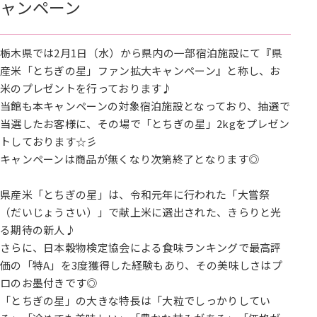
ャンペーン
栃木県では2月1日（水）から県内の一部宿泊施設にて『県
産米「とちぎの星」ファン拡大キャンペーン』と称し、お
米のプレゼントを行っております♪
当館も本キャンペーンの対象宿泊施設となっており、抽選で
当選したお客様に、その場で「とちぎの星」2kgをプレゼン
トしております☆彡
キャンペーンは商品が無くなり次第終了となります◎
県産米「とちぎの星」は、令和元年に行われた「大嘗祭
（だいじょうさい）」で献上米に選出された、きらりと光
る期待の新人♪
さらに、日本穀物検定協会による食味ランキングで最高評
価の「特A」を3度獲得した経験もあり、その美味しさはプ
ロのお墨付きです◎
「とちぎの星」の大きな特長は「大粒でしっかりしてい