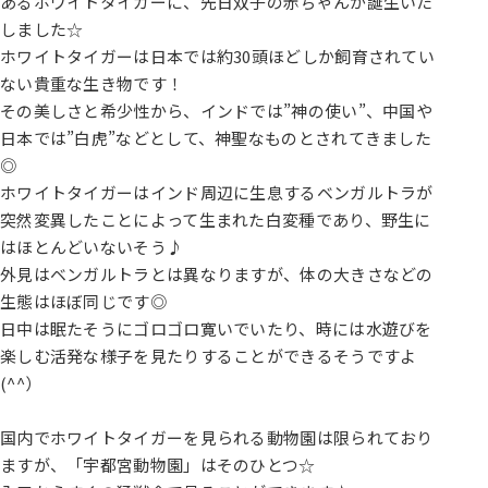
あるホワイトタイガーに、先日双子の赤ちゃんが誕生いた
しました☆
ホワイトタイガーは日本では約30頭ほどしか飼育されてい
ない貴重な生き物です！
その美しさと希少性から、インドでは”神の使い”、中国や
日本では”白虎”などとして、神聖なものとされてきました
◎
ホワイトタイガーはインド周辺に生息するベンガルトラが
突然変異したことによって生まれた白変種であり、野生に
はほとんどいないそう♪
外見はベンガルトラとは異なりますが、体の大きさなどの
生態はほぼ同じです◎
日中は眠たそうにゴロゴロ寛いでいたり、時には水遊びを
楽しむ活発な様子を見たりすることができるそうですよ
(^^）
国内でホワイトタイガーを見られる動物園は限られており
ますが、「宇都宮動物園」はそのひとつ☆