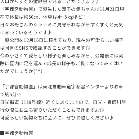
入口からすぐの猛獣舎で見ることができます♪
「宇都宮動物園」で誕生した双子の赤ちゃんは11月21日現
在で体長は約50㎝、体重は4～5kgほど！
日々お母さんのシラナミに見守られながらすくすくと元気
に育っているそうです♪
一般公開を12月16日に控えており、現在の可愛らしい様子
は同園のSNSで確認することができます◎
今の小さくて愛らしい様子も楽しみながら、公開後には実
際に園内に足を運んで成長の様子もご覧になってみてはい
かがでしょうか(^^）
「宇都宮動物園」は東北自動車道宇都宮インターよりお車
で約5分☆
日光街道（119号線）近くにありますので、日光・鬼怒川旅
行の際にお立ち寄りいただくこともできますよ◎
可愛らしい動物たちに会いに、ぜひお越しください♪
■宇都宮動物園