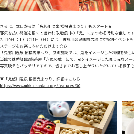
さらに、本日からは「鬼怒川温泉 招福鬼まつり」もスタート★
邪気を払い開運を招くと言われる鬼怒川の「鬼」にまつわる特別な催しで
2月10日（土）と11日（日）には、鬼怒川温泉駅前広場にて特別イベント
ステージをお楽しみいただけます☆彡
「鬼怒川温泉 招福鬼まつり」参画施設では、鬼をイメージした料理を楽し
当館では秀峰館3階茶屋「きぬの蔵」にて、鬼をイメージした真っ赤なスー
写真映えもバッチリですので、皆さまでお召し上がりいただいている様子
▼「鬼怒川温泉 招福鬼まつり」詳細はこちら
https://www.nikko-kankou.org/features/30