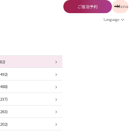
ご宿泊予約
Menu
予約
Menu
Language
82)
92)
88)
37)
63)
02)