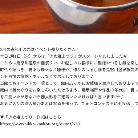
2月の鬼怒川温泉はイベント盛りだくさん！
本日2月1日（火）からは「きぬ姫まつり」がスタートいたしました★
こちらは鬼怒川温泉の雛祭りで、お越しのお客様にお雛様やつるし雛を楽
時代や顔つき、装束も様々なお雛様や手作りのつるし雛を鬼怒川温泉駅前
ント参加の旅館・ホテルなどで展示しております♪
当館でもイベントの一環として、館内13ヶ所にお雛様を展示しております
館内で雛めぐりをお楽しみいただけるよう、展示場所や作品の年代が一目
をご覧いただきながら雛人形をご鑑賞いただければと思います(^^♪
お気に入りの雛人形があれば写真を撮って、フォトコンテストにも投稿し
▼「きぬ姫まつり」詳細はこちら
https://www.nikko-kankou.org/event/578