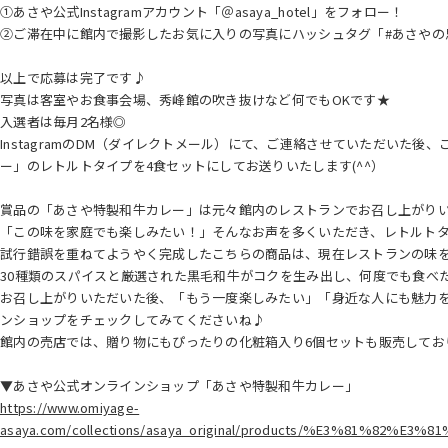
①あさや公式Instagramアカウント「＠asaya_hotel」をフォロー！
➁ご滞在中に館内で撮影したお気に入りの写真にハッシュタグ「#あさやの
以上で応募は完了です♪
写真は客室やお食事会場、秀峰館の吹き抜けなど何でもOKです★
入選者は毎月2名様◎
InstagramのDM（ダイレクトメール）にて、ご連絡させていただいた
ー」のレトルトタイプを4食セットにしてお送りいたします(^^）
賞品の「あさや特製和牛カレー」は元々館内のレストランでお召し上がり
「この味を家庭でも楽しみたい！」そんなお声を多くいただき、レトルト
試行錯誤を重ねてようやく完成したこちらの商品は、現在レストランの味
30種類のスパイスと厳選された黒毛和牛がコクを生み出し、何度でも食べ
お召し上がりいただいた後、「もう一度楽しみたい」「身近な人にも魅力
ンショップをチェックしてみてくださいね♪
館内の売店では、贈り物にもぴったりの化粧箱入り6個セットも販売してお
▼あさや公式オンラインショップ「あさや特製和牛カレー」
https://www.omiyage-
asaya.com/collections/asaya_original/products/%E3%81%82