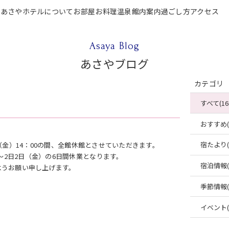
P
あさやホテルについて
お部屋
お料理
温泉
館内案内
過ごし方
アクセス
テルについて
お部屋
お料理
温泉
館内案内
過ごし方
アクセス
ご宿泊
Asaya Blog
あさやブログ
カテゴリ
すべて(16
おすすめ(4
宿たより(4
日（金）14：00の間、全館休館とさせていただきます。
～2日2日（金）の6日間休業となります。
宿泊情報(2
ようお願い申し上げます。
季節情報(2
イベント(2