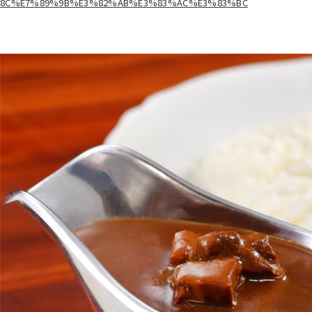
8C%E7%89%9B%E3%82%AB%E3%83%AC%E3%83%BC