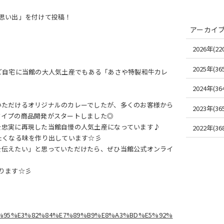
思い出」を付けて投稿！
アーカイ
2026年(220
2025年(365
後、ご自宅に当館の大人気土産でもある「あさや特製和牛カレ
2024年(364
いただけるオリジナルのカレーでしたが、多くのお客様から
2023年(365
タイプの商品開発がスタートしました◎
を忠実に再現した当館自慢の人気土産になっています♪
2022年(368
たくなる味を作り出しています☆彡
を伝えたい」と思っていただけたら、ぜひ当館公式オンライ
ります☆彡
%E3%81%95%E3%82%84%E7%89%B9%E8%A3%BD%E5%92%