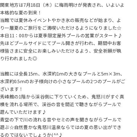
関東地方は7月18日（木）に梅雨明けが発表され、いよいよ
本格的な夏の到来！
当館では夏休みイベントやかき氷の販売などが始まり、よ
り一層夏のご旅行をご満喫いただけるようになりました☆
本日11：00からは夏季限定屋外プールの営業がスタート♪
先ほどプールサイドにてプール開きが行われ、期間中お客
様皆さまに安全にお楽しみいただけるよう、安全祈願が執
り行われました◎
当館には全長15ｍ、水深約1ｍの大きなプールと5ｍ×3ｍ、
水深約0.5ｍのお子様向けの小さなプールの2つのプールがご
ざいます！
秀峰館の1階から渓谷側に下りていくため、鬼怒川がすぐ真
横を流れる場所で、渓谷の音を間近で聴きながらプールで
遊んでいただけます♪
青空の下で川の流れる音やセミの声を聞きながらプールで
遊ぶ☆自然豊かな鬼怒川温泉ならではの夏の思い出ができ
るのではないでしょうか(^^♪