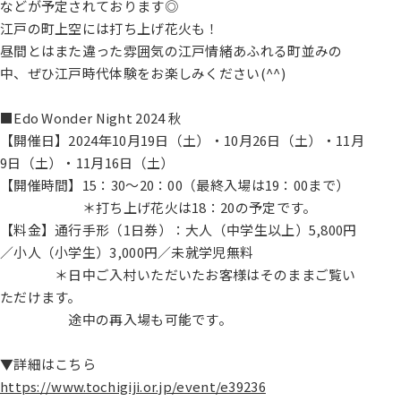
などが予定されております◎
江戸の町上空には打ち上げ花火も！
昼間とはまた違った雰囲気の江戸情緒あふれる町並みの
中、ぜひ江戸時代体験をお楽しみください(^^)
■Edo Wonder Night 2024 秋
【開催日】2024年10月19日（土）・10月26日（土）・11月
9日（土）・11月16日（土）
【開催時間】15：30～20：00（最終入場は19：00まで）
＊打ち上げ花火は18：20の予定です。
【料金】通行手形（1日券）：大人（中学生以上）5,800円
／小人（小学生）3,000円／未就学児無料
＊日中ご入村いただいたお客様はそのままご覧い
ただけます。
途中の再入場も可能です。
▼詳細はこちら
https://www.tochigiji.or.jp/event/e39236