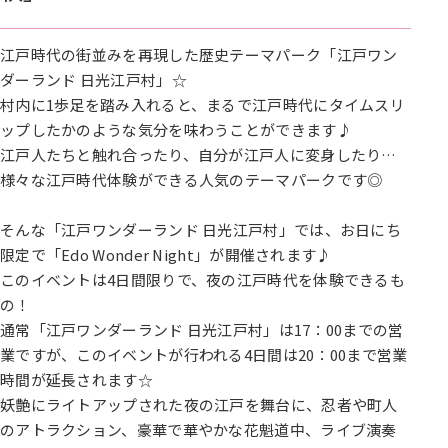
江戸時代の街並みを再現した歴史テーマパーク「江戸ワン
ダーランド 日光江戸村」☆
村内に1歩足を踏み入れると、まるで江戸時代にタイムスリ
ップしたかのような気分を味わうことができます♪
江戸人たちと触れ合ったり、自分が江戸人に変身したり…
様々な江戸時代体験ができる人気のテーマパークです◎
そんな「江戸ワンダーランド 日光江戸村」では、お日にち
限定で「Edo Wonder Night」が開催されます♪
このイベントは4日間限りで、夜の江戸時代を体験できるも
の！
通常「江戸ワンダーランド 日光江戸村」は17：00までの営
業ですが、このイベントが行われる4日間は20：00まで営業
時間が延長されます☆
妖艶にライトアップされた夜の江戸を舞台に、忍者や町人
のアトラクション、豪華で華やかな花魁道中、ライブ演奏