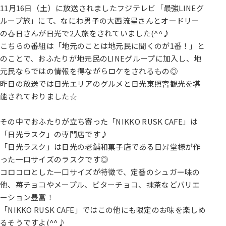
11月16日（土）に放送されましたフジテレビ「最強LINEグ
ループ旅」にて、なにわ男子の大西流星さんとオードリー
の春日さんが日光で2人旅をされていました(^^♪
こちらの番組は「地元のことは地元民に聞くのが1番！」と
のことで、おふたりが地元民のLINEグループに加入し、地
元民ならではの情報を得ながらロケをされるもの◎
昨日の放送では日光エリアのグルメと日光東照宮観光を堪
能されておりました☆
その中でおふたりが立ち寄った「NIKKO RUSK CAFE」は
「日光ラスク」の専門店です♪
「日光ラスク」は日光の老舗和菓子店である日昇堂様が作
った一口サイズのラスクです◎
コロコロとした一口サイズが特徴で、定番のシュガー味の
他、苺チョコやメープル、ビターチョコ、抹茶などバリエ
ーション豊富！
「NIKKO RUSK CAFE」ではこの他にも限定のお味を楽しめ
るそうですよ(^^♪