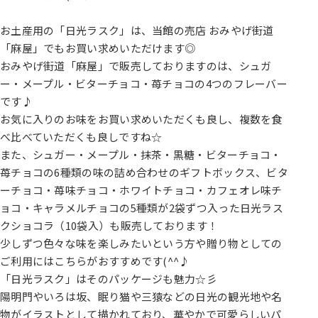
お土産用の「日光ラスク」は、当館の売店 おみやげ街道
「麻屋」でもお買い求めいただけます◎
おみやげ街道「麻屋」で販売しておりますのは、シュガ
ー・メープル・ビターチョコ・苺チョコの4つのフレーバー
です♪
お気に入りのお味をお買い求めいただくも良し、複数を食
べ比べていただくも良しですね☆
また、シュガー・メープル・抹茶・黒糖・ビターチョコ・
苺チョコの6種類の味の詰め合わせのギフトボックス、ビタ
ーチョコ・苺味チョコ・ホワイトチョコ・カフェオレ味チ
ョコ・キャラメルチョコの5種類が2袋ずつ入った日光ラス
クショコラ（10袋入）も販売しております！
少しずつ色々な味を楽しみたいという方や贈り物としての
ご利用にはこちらがおすすめです(^^♪
「日光ラスク」はそのパッケージも魅力☆彡
陽明門やいろは坂、眠り猫や三猿などの日光の観光地や名
物がイラストとして描かれており、華やかで可愛らしいパ