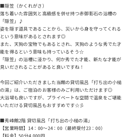
■隠笠（かくれがさ）
落ち着いた雰囲気と高級感を併せ持つ赤御影石の浴槽の
「隠笠」♪
姿を隠す道具であることから、災いから身を守ってくれる
という意味があるとされます◎
また、天狗の宝物でもあるとされ、天狗のような秀でた才
能を得るという意味も持っているそう☆
「隠笠」の浴槽に浸かり、何か秀でた才能、新たな才能が
見いだされることがあると良いですね！
今回ご紹介いただきました当館の貸切風呂「打ち出の小槌
の湯」は、ご宿泊のお客様のみご利用いただけます◎
大浴場も良いですが、プライベートな空間で温泉をご堪能
いただける貸切風呂もおすすめです☆彡
■秀峰館2階 貸切風呂「打ち出の小槌の湯」
【営業時間】14：00～24：00（最終受付23：00）
【料金】50分4,000円