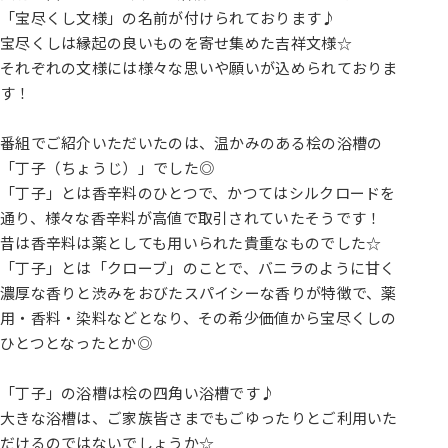
「宝尽くし文様」の名前が付けられております♪
宝尽くしは縁起の良いものを寄せ集めた吉祥文様☆
それぞれの文様には様々な思いや願いが込められておりま
す！
番組でご紹介いただいたのは、温かみのある桧の浴槽の
「丁子（ちょうじ）」でした◎
「丁子」とは香辛料のひとつで、かつてはシルクロードを
通り、様々な香辛料が高値で取引されていたそうです！
昔は香辛料は薬としても用いられた貴重なものでした☆
「丁子」とは「クローブ」のことで、バニラのように甘く
濃厚な香りと渋みをおびたスパイシーな香りが特徴で、薬
用・香料・染料などとなり、その希少価値から宝尽くしの
ひとつとなったとか◎
「丁子」の浴槽は桧の四角い浴槽です♪
大きな浴槽は、ご家族皆さまでもごゆったりとご利用いた
だけるのではないでしょうか☆