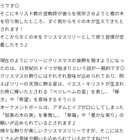
うです◎
そこにキリスト教の宣教師が彼らを改宗させようと樫の木
を切り倒したところ、すぐ側からモミの木が生えてきたと
されます！
そこからモミの木をクリスマスツリーとして使う習慣が定
着したそう♪
現在のようにツリーにクリスマスの装飾を施すようになっ
たのは、15世紀のドイツが始まりという説が一般的です◎
クリスマスの飾りにはそれぞれ意味が込められており、例
えばツリーの天頂に飾る星は、イエス・キリストが生まれ
た時に輝いたとされる「ベツレヘムの星」を表し、「輝
き」や「希望」を意味するそう☆彡
オーナメントボールは、アダムとイブが口にしてしまった
「知恵の木の実」を象徴し、「幸福」や「豊かな実り」の
願いが込められているとされます♪
様々な飾りが美しいクリスマスツリーですが、そこにはた
くさんの意味や願いも込められているのですね(^^)