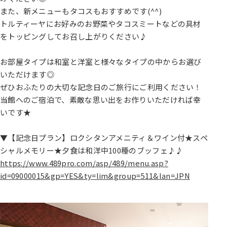
また、新メニューもタコスもおすすめです(^^)
トルティーヤにお好みのお野菜やタコスミートなどの具材
をトッピングしてお召し上がりください♪
お部屋タイプは和室と洋室と様々なタイプの中からお選び
いただけます◎
ぜひおふたりの大切な記念日のご旅行にご利用ください！
当館へのご宿泊で、素敵な思い出をお作りいただければ幸
いです★
▼【記念日プラン】ロクシタンアメニティ＆ワイン付★スペ
シャルメモリー★夕食は和洋中100種のブッフェ♪♪
https://www.489pro.com/asp/489/menu.asp?
id=09000015&gp=YES&ty=lim&group=511&lan=JPN