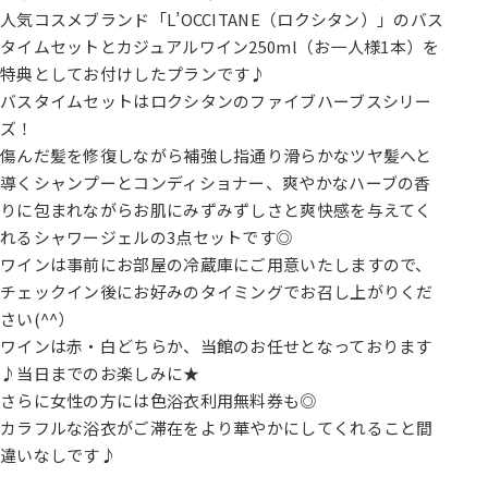
人気コスメブランド「L’OCCITANE（ロクシタン）」のバス
タイムセットとカジュアルワイン250ml（お一人様1本）を
特典としてお付けしたプランです♪
バスタイムセットはロクシタンのファイブハーブスシリー
ズ！
傷んだ髪を修復しながら補強し指通り滑らかなツヤ髪へと
導くシャンプーとコンディショナー、爽やかなハーブの香
りに包まれながらお肌にみずみずしさと爽快感を与えてく
れるシャワージェルの3点セットです◎
ワインは事前にお部屋の冷蔵庫にご用意いたしますので、
チェックイン後にお好みのタイミングでお召し上がりくだ
さい(^^）
ワインは赤・白どちらか、当館のお任せとなっております
♪当日までのお楽しみに★
さらに女性の方には色浴衣利用無料券も◎
カラフルな浴衣がご滞在をより華やかにしてくれること間
違いなしです♪