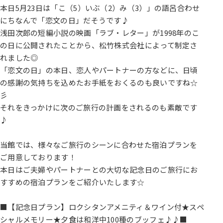
本日5月23日は「こ（5）いぶ（2）み（3）」の語呂合わせ
にちなんで「恋文の日」だそうです♪
浅田次郎の短編小説の映画「ラブ・レター」が1998年のこ
の日に公開されたことから、松竹株式会社によって制定さ
れました◎
「恋文の日」の本日、恋人やパートナーの方などに、日頃
の感謝の気持ちを込めたお手紙をおくるのも良いですね☆
彡
それをきっかけに次のご旅行の計画をされるのも素敵です
♪
当館では、様々なご旅行のシーンに合わせた宿泊プランを
ご用意しております！
本日はご夫婦やパートナーとの大切な記念日のご旅行にお
すすめの宿泊プランをご紹介いたします☆
■【記念日プラン】ロクシタンアメニティ＆ワイン付★スペ
シャルメモリー★夕食は和洋中100種のブッフェ♪♪■