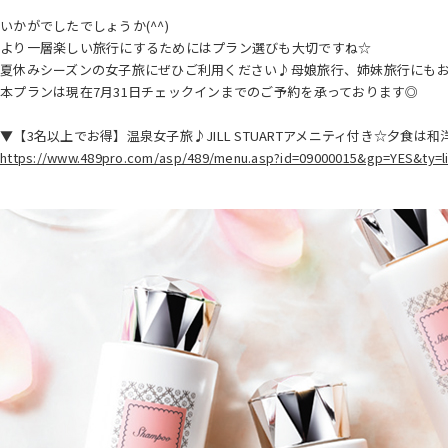
いかがでしたでしょうか(^^)
より一層楽しい旅行にするためにはプラン選びも大切ですね☆
夏休みシーズンの女子旅にぜひご利用ください♪母娘旅行、姉妹旅行にも
本プランは現在7月31日チェックインまでのご予約を承っております◎
▼【3名以上でお得】温泉女子旅♪JILL STUARTアメニティ付き☆夕食は和
https://www.489pro.com/asp/489/menu.asp?id=09000015&gp=YES&ty=