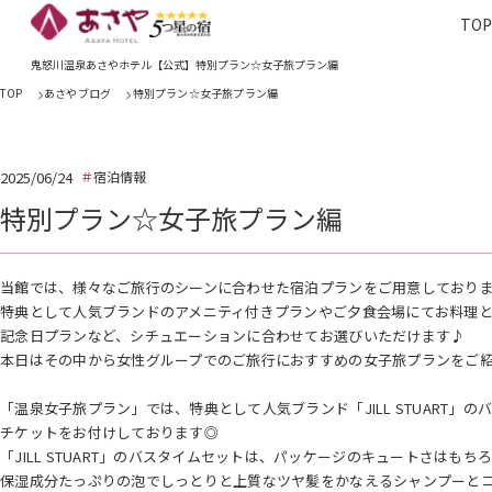
TO
TOP
あさやホ
鬼怒川温泉あさやホテル【公式】特別プラン☆女子旅プラン編
TOP
あさやブログ
特別プラン☆女子旅プラン編
2025/06/24
宿泊情報
特別プラン☆女子旅プラン編
当館では、様々なご旅行のシーンに合わせた宿泊プランをご用意しており
特典として人気ブランドのアメニティ付きプランやご夕食会場にてお料理
記念日プランなど、シチュエーションに合わせてお選びいただけます♪
本日はその中から女性グループでのご旅行におすすめの女子旅プランをご紹介
「温泉女子旅プラン」では、特典として人気ブランド「JILL STUART
チケットをお付けしております◎
「JILL STUART」のバスタイムセットは、パッケージのキュートさはも
保湿成分たっぷりの泡でしっとりと上質なツヤ髪をかなえるシャンプーと