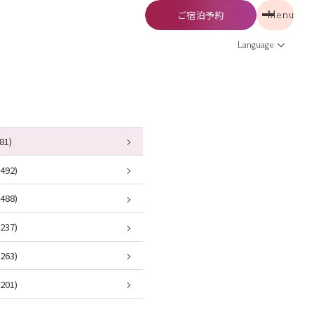
ご宿泊予約
Menu
予約
Menu
Language
81)
92)
88)
37)
63)
01)