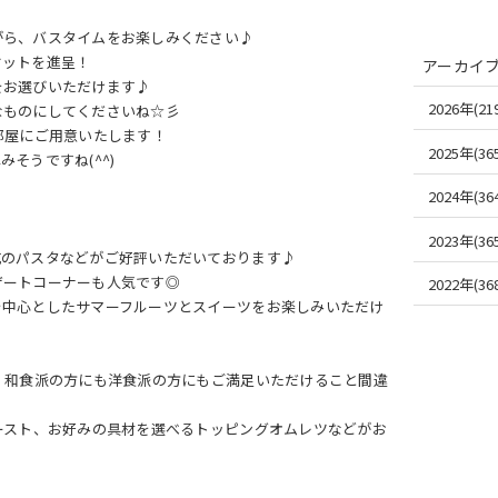
がら、バスタイムをお楽しみください♪
ケットを進呈！
アーカイ
をお選びいただけます♪
2026年(219
なものにしてくださいね☆彡
部屋にご用意いたします！
2025年(365
そうですね(^^)
2024年(364
2023年(365
式のパスタなどがご好評いただいております♪
ザートコーナーも人気です◎
2022年(368
を中心としたサマーフルーツとスイーツをお楽しみいただけ
、和食派の方にも洋食派の方にもご満足いただけること間違
ースト、お好みの具材を選べるトッピングオムレツなどがお