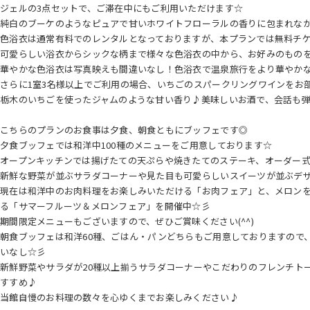
ジェルの3点セットで、ご滞在中にもご利用いただけます☆
純白のブーケのようなピュアで甘いホワイトフローラルの香りに包まれな
色浴衣は通常有料でのレンタルとなっておりますが、本プランでは無料チ
可愛らしい浴衣からシックな柄まで様々な色浴衣の中から、お好みのもの
華やかな色浴衣は写真映えも間違いなし！色浴衣で温泉旅行をより華やか
さらに1室3名様以上でご利用の場合、いちごのスパークリングワインをお
栃木のいちごを使ったジャムのような甘い香り♪美味しいお酒で、会話も弾み
こちらのプランのお食事は夕食、朝食ともにブッフェです◎
夕食ブッフェでは和洋中100種のメニューをご用意しております☆
オープンキッチンでは揚げたての天ぷらや焼きたてのステーキ、オーダー
新鮮な野菜が並ぶサラダコーナーや見た目も可愛らしいスイーツが並ぶデ
現在は和洋中のお肉料理をお楽しみいただける「お肉フェア」と、メロン
る「サマーフルーツ＆メロンフェア」を開催中☆彡
期間限定メニューもございますので、ぜひご賞味ください(^^)
朝食ブッフェは和洋60種、ごはん・パンどちらもご用意しておりますので
いなし☆彡
新鮮野菜やサラダが20種以上揃うサラダコーナーやこだわりのフレンチト
すすめ♪
当館自慢のお料理の数々を心ゆくまでお楽しみください♪