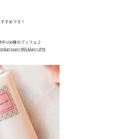
おすすめです！
洋中100種のブッフェ♪
lim&group=465&lan=JPN