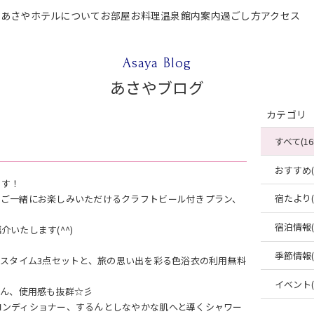
P
あさやホテルについて
お部屋
お料理
温泉
館内案内
過ごし方
アクセス
テルについて
お部屋
お料理
温泉
館内案内
過ごし方
アクセス
ご宿泊
Asaya Blog
あさやブログ
カテゴリ
すべて(16
おすすめ(4
ます！
宿たより(4
とご一緒にお楽しみいただけるクラフトビール付きプラン、
宿泊情報(2
いたします(^^)
季節情報(2
」のバスタイム3点セットと、旅の思い出を彩る色浴衣の利用無料
イベント(2
ちろん、使用感も抜群☆彡
コンディショナー、するんとしなやかな肌へと導くシャワー