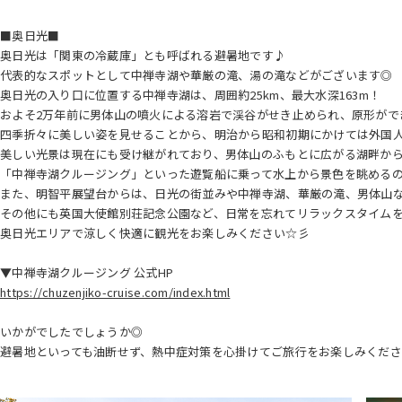
■奥日光■
奥日光は「関東の冷蔵庫」とも呼ばれる避暑地です♪
代表的なスポットとして中禅寺湖や華厳の滝、湯の滝などがございます◎
奥日光の入り口に位置する中禅寺湖は、周囲約25km、最大水深163m！
およそ2万年前に男体山の噴火による溶岩で渓谷がせき止められ、原形がで
四季折々に美しい姿を見せることから、明治から昭和初期にかけては外国
美しい光景は現在にも受け継がれており、男体山のふもとに広がる湖畔か
「中禅寺湖クルージング」といった遊覧船に乗って水上から景色を眺めるのも
また、明智平展望台からは、日光の街並みや中禅寺湖、華厳の滝、男体山
その他にも英国大使館別荘記念公園など、日常を忘れてリラックスタイム
奥日光エリアで涼しく快適に観光をお楽しみください☆彡
▼中禅寺湖クルージング 公式HP
https://chuzenjiko-cruise.com/index.html
いかがでしたでしょうか◎
避暑地といっても油断せず、熱中症対策を心掛けてご旅行をお楽しみくだ