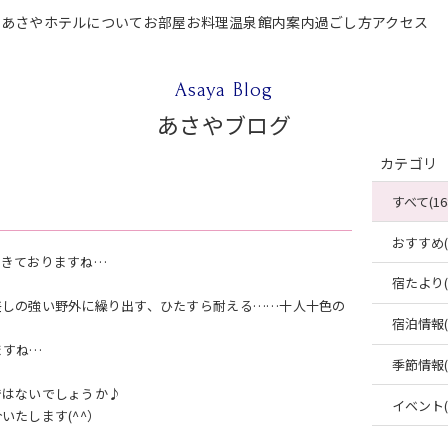
P
あさやホテルについて
お部屋
お料理
温泉
館内案内
過ごし方
アクセス
テルについて
お部屋
お料理
温泉
館内案内
過ごし方
アクセス
ご宿泊
Asaya Blog
あさやブログ
カテゴリ
すべて(16
おすすめ(4
てきておりますね…
宿たより(4
差しの強い野外に繰り出す、ひたすら耐える……十人十色の
宿泊情報(2
ますね…
季節情報(2
ではないでしょうか♪
イベント(2
たします(^^）