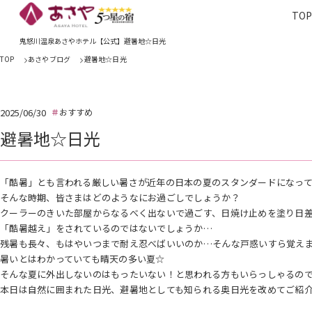
TO
TOP
あさやホ
鬼怒川温泉あさやホテル【公式】避暑地☆日光
TOP
あさやブログ
避暑地☆日光
2025/06/30
おすすめ
避暑地☆日光
「酷暑」とも言われる厳しい暑さが近年の日本の夏のスタンダードになっ
そんな時期、皆さまはどのようなにお過ごしでしょうか？
クーラーのきいた部屋からなるべく出ないで過ごす、日焼け止めを塗り日
「酷暑越え」をされているのではないでしょうか…
残暑も長々、もはやいつまで耐え忍べばいいのか…そんな戸惑いすら覚え
暑いとはわかっていても晴天の多い夏☆
そんな夏に外出しないのはもったいない！と思われる方もいらっしゃるの
本日は自然に囲まれた日光、避暑地としても知られる奥日光を改めてご紹介い