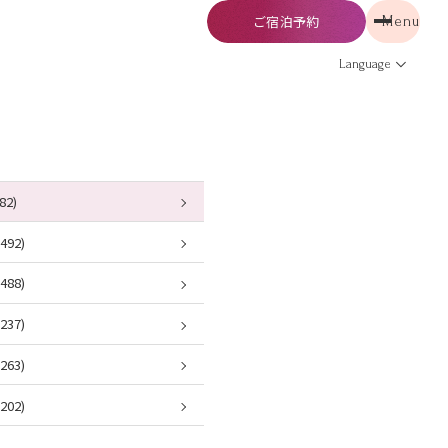
ご宿泊予約
Menu
予約
Menu
Language
82)
92)
88)
37)
63)
02)