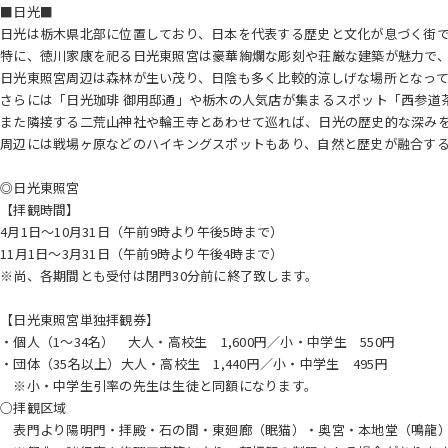
■日光■
日光は栃木県北部に位置しており、日本を代表する歴史と文化が息づく街
特に、徳川家康を祀る日光東照宮は豪華絢爛な彫刻や荘厳な建築が魅力で
日光東照宮周辺は森林が生い茂り、日陰も多く比較的涼しげな場所となっ
さらには「日光珈琲 御用邸通」や栃木の人気店が集まるスポット「西参道
また隣接する二荒山神社や輪王寺とあわせて巡れば、日光の歴史的な深みを
周辺には戦場ヶ原などのハイキングスポットもあり、自然と歴史が融合す
◎日光東照宮
【拝観時間】
4月1日～10月31日（午前9時より午後5時まで）
11月1日～3月31日（午前9時より午後4時まで）
※尚、各期間とも受付は閉門30分前に終了致します。
【日光東照宮単独拝観券】
・個人（1～34名） 大人・高校生 1,600円／小・中学生 550円
・団体（35名以上）大人・高校生 1,440円／小・中学生 495円
※小・中学生引率の先生は生徒と同額になります。
○拝観区域
表門より陽明門・拝殿・石の間・東廻廊（眠猫）・奥宮・本地堂（鳴龍