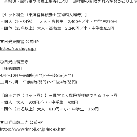
※祭典・諸行事や修理工事等により一部拝観の制限される場合があります
【セット料金（東照宮拝観券＋宝物館入館券）】
・個人（1～34名） 大人・高校生 2,400円／小・中学生870円
・団体（35名以上）大人・高校生 2,240円／小・中学生815円
▼日光東照宮 公式HP
https://toshogu.jp/
◎日光山輪王寺
【拝観時間】
4月〜10月午前8時(開門)〜午後5時(閉門)
11月〜3月 午前8時(開門)〜午後4時(閉門)
【輪王寺券（セット券）】三佛堂と大猷院が拝観できるセット券
・個人 大人 900円／小・中学生 400円
・団体（35名以上）大人 810円／小・中学生 360円
▼日光山輪王寺 公式HP
https://www.rinnoji.or.jp/index.html