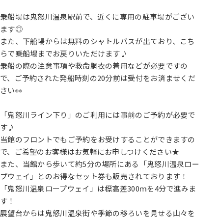
乗船場は鬼怒川温泉駅前で、近くに専用の駐車場がござい
ます◎
また、下船場からは無料のシャトルバスが出ており、こち
らで乗船場までお戻りいただけます♪
乗船の際の注意事項や救命胴衣の着用などが必要ですの
で、ご予約された発船時刻の20分前は受付をお済ませくだ
さい👀
「鬼怒川ライン下り」のご利用には事前のご予約が必要で
す♪
当館のフロントでもご予約をお受けすることができますの
で、ご希望のお客様はお気軽にお申しつけください★
また、当館から歩いて約5分の場所にある「鬼怒川温泉ロー
プウェイ」とのお得なセット券も販売されております！
「鬼怒川温泉ロープウェイ」は標高差300ｍを4分で進みま
す！
展望台からは鬼怒川温泉街や季節の移ろいを見せる山々を