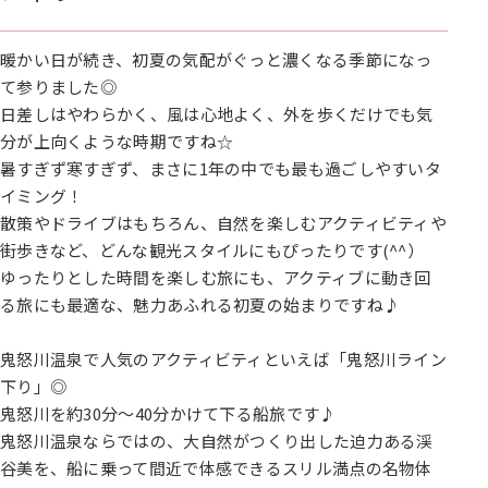
暖かい日が続き、初夏の気配がぐっと濃くなる季節になっ
て参りました◎
日差しはやわらかく、風は心地よく、外を歩くだけでも気
分が上向くような時期ですね☆
暑すぎず寒すぎず、まさに1年の中でも最も過ごしやすいタ
イミング！
散策やドライブはもちろん、自然を楽しむアクティビティや
街歩きなど、どんな観光スタイルにもぴったりです(^^）
ゆったりとした時間を楽しむ旅にも、アクティブに動き回
る旅にも最適な、魅力あふれる初夏の始まりですね♪
鬼怒川温泉で人気のアクティビティといえば「鬼怒川ライン
下り」◎
鬼怒川を約30分～40分かけて下る船旅です♪
鬼怒川温泉ならではの、大自然がつくり出した迫力ある渓
谷美を、船に乗って間近で体感できるスリル満点の名物体