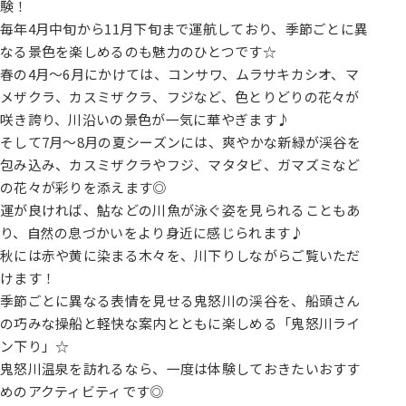
験！
毎年4月中旬から11月下旬まで運航しており、季節ごとに異
なる景色を楽しめるのも魅力のひとつです☆
春の4月〜6月にかけては、コンサワ、ムラサキカシオ、マ
メザクラ、カスミザクラ、フジなど、色とりどりの花々が
咲き誇り、川沿いの景色が一気に華やぎます♪
そして7月〜8月の夏シーズンには、爽やかな新緑が渓谷を
包み込み、カスミザクラやフジ、マタタビ、ガマズミなど
の花々が彩りを添えます◎
運が良ければ、鮎などの川魚が泳ぐ姿を見られることもあ
り、自然の息づかいをより身近に感じられます♪
秋には赤や黄に染まる木々を、川下りしながらご覧いただ
けます！
季節ごとに異なる表情を見せる鬼怒川の渓谷を、船頭さん
の巧みな操船と軽快な案内とともに楽しめる「鬼怒川ライ
ン下り」☆
鬼怒川温泉を訪れるなら、一度は体験しておきたいおすす
めのアクティビティです◎