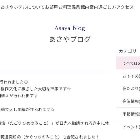
P
あさやホテルについて
お部屋
お料理
温泉
館内案内
過ごし方
アクセス
テルについて
お部屋
お料理
温泉
館内案内
過ごし方
アクセス
ご宿泊
Asaya Blog
あさやブログ
カテゴリ
すべて(16
おすすめ(4
り行われました◎
宿たより(4
の稲作文化に根ざした大切な神事です☆
田植えが行われます♪
宿泊情報(2
た稲で大しめ縄が作られます☆
季節情報(2
心姫命（たごりひめのみこと）」が日光へ勧請される途中に休
イベント(2
神・軻遇突知命（かぐつちのみこと）も合祀されました！