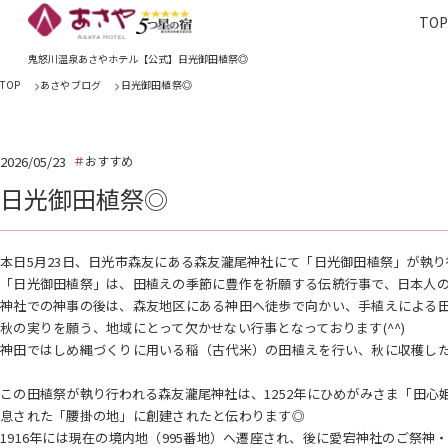
TO
TOP
あさやホ
鬼怒川温泉あさやホテル【公式】日光御田植祭◎
TOP
あさやブログ
日光御田植祭◎
2026/05/23
おすすめ
日光御田植祭◎
本日5月23日、日光市森友にある森友瀧尾神社にて「日光御田植祭」が執
「日光御田植祭」は、田植えの季節に豊作を祈願する伝統行事で、日本人
神社での神事の後は、森友地区にある神田へ徒歩で向かい、手植えによる
秋の実りを願う、地域にとって欠かせない行事となっております(^^)
神田ではしめ縄づくりに用いる稲（古代米）の田植えを行い、秋に収穫し
この田植祭が執り行われる森友瀧尾神社は、1252年にひめがみさま「田
息された「腰掛の地」に創建されたと伝わります◎
1916年には現在の境内地（995番地）へ遷座され、後に愛宕神社のご祭