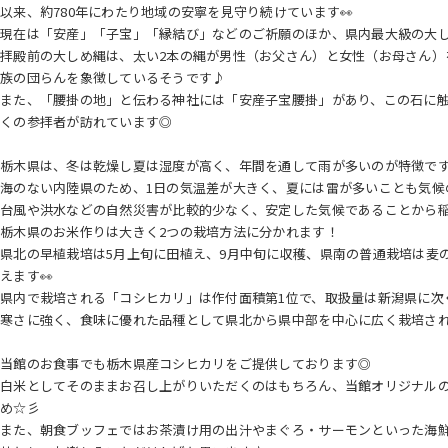
以来、約780年にわたり地域の安寧を見守り続けています👀
現在は「安産」「子宝」「縁結び」などのご祈願のほか、県内最大級の大し
拝殿前の大しめ縄は、太い2本の縄が男性（お父さん）と女性（お母さん）を
族の団らんを象徴しているそうです♪
また、「腰掛の地」と伝わる神社には「安産子宝腰掛」があり、この石に
くの参拝者が訪れています◎
栃木県は、冬は乾燥し夏は湿度が高く、年間を通して雨が多いのが特徴で
海のない内陸県のため、1日の気温差が大きく、夏には雷が多いことも気候
台風や洪水などの自然災害が比較的少なく、安定した気候であることから
栃木県のお米作りは大きく2つの栽培方法に分かれます！
県北の早植栽培は5月上旬に田植え、9月中旬に収穫、県南の普通栽培は麦の
えます👀
県内で栽培される「コシヒカリ」は作付面積第1位で、取扱量は新潟県に次
寒さに強く、食味に優れた品種として県北から県中部を中心に広く栽培さ
当館のお食事でも栃木県産コシヒカリをご提供しております◎
白米としてそのままお召し上がりいただくのはもちろん、当館オリジナル
め☆彡
また、朝食ブッフェではお茶漬け用の出汁やまぐろ・サーモンといった海