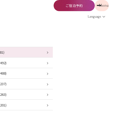
ご宿泊予約
Menu
予約
Menu
Language
81)
92)
88)
37)
63)
01)