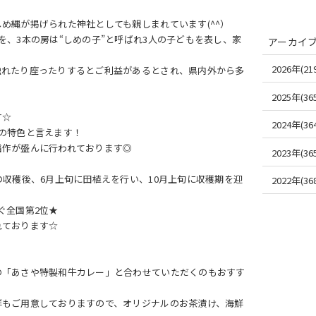
め縄が掲げられた神社としても親しまれています(^^）
、3本の房は“しめの子”と呼ばれ3人の子どもを表し、家
アーカイ
2026年(219
触れたり座ったりするとご利益があるとされ、県内外から多
2025年(365
す☆
2024年(364
の特色と言えます！
稲作が盛んに行われております◎
2023年(365
収穫後、6月上旬に田植えを行い、10月上旬に収穫期を迎
2022年(368
ぐ全国第2位★
れております☆
の「あさや特製和牛カレー」と合わせていただくのもおすす
鮮もご用意しておりますので、オリジナルのお茶漬け、海鮮