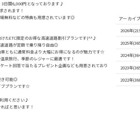
円、3日間6,000円となっております♪
請求されます！
車場無料などの特典も用意されています◎
アーカイ
2026年(219
たETC限定のお得な高速道路割引プランです(^^♪
2025年(365
高速道路が定額で乗り降り自由◎
動車ともに通常料金より大幅にお得になるのが魅力です☆
2024年(364
や温泉旅行、季節のレジャーに最適です！
ンケート回答で当たるプレゼント企画なども用意されており
2023年(365
続き可能◎
2022年(368
イブプランです☆
ご利用ください♪
ければと思います！