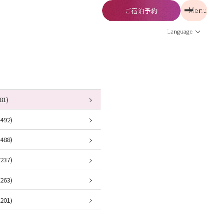
ご宿泊予約
Menu
予約
Menu
Language
81)
92)
88)
37)
63)
01)