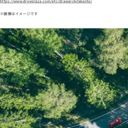
https://www.driveplaza.com/etc/drawari/kitakanto/
※画像はイメージです