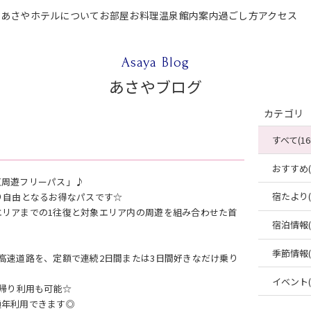
P
あさやホテルについて
お部屋
お料理
温泉
館内案内
過ごし方
アクセス
テルについて
お部屋
お料理
温泉
館内案内
過ごし方
アクセス
ご宿泊
Asaya Blog
あさやブログ
カテゴリ
すべて(16
おすすめ(4
東周遊フリーパス」♪
宿たより(4
り自由となるお得なパスです☆
リアまでの1往復と対象エリア内の周遊を組み合わせた首
宿泊情報(2
季節情報(2
高速道路を、定額で連続2日間または3日間好きなだけ乗り
イベント(2
日帰り利用も可能☆
通年利用できます◎