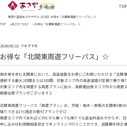
TO
TOP
あさやホ
鬼怒川温泉あさやホテル【公式】お得な「北関東周遊フリーパス」☆
TOP
あさやブログ
お得な「北関東周遊フリーパス」☆
2026/05/22
おすすめ
お得な「北関東周遊フリーパス」☆
栃木県を含む北関東において、高速道路をお得にご利用いただける「北関
連続する最大2日間または3日間、対象エリア内の高速道路が定額で乗り降
対象エリア内を周遊する周遊プランに加え、首都圏出発エリア内から周遊エ
都圏出発プランがございます♪
北関東周遊フリーパス「周遊プラン」は、茨城・栃木・群馬の北関東3県の
降りできるETC限定の割引プランです◎
周遊エリア内であればどのICから乗っても降りても追加料金はかからず、
申し込みは利用開始直前までオンラインで行うことができ、混雑期を除き