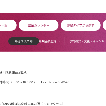
ン一覧
空室カレンダー
部屋タイプから探す
あさや倶楽部
新規会員登録
予約確認・変更・キャンセ
鬼怒川温泉滝813番地
Fax 0288-77-0643
時間 9：00～18：00）
お部屋
お料理
温泉
館内案内
過ごし方
アクセス