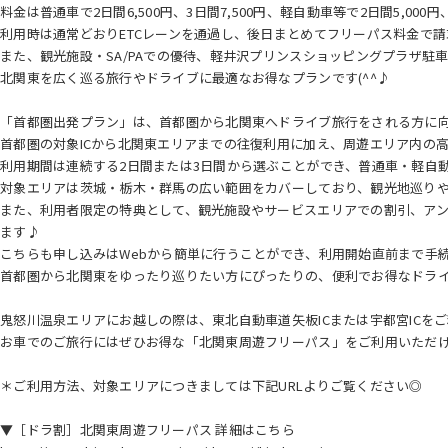
料金は普通車で2日間6,500円、3日間7,500円、軽自動車等で2日間5,000
利用時は通常どおりETCレーンを通過し、後日まとめてフリーパス料金で
また、観光施設・SA/PAでの優待、軽井沢プリンスショッピングプラザ駐
北関東を広く巡る旅行やドライブに最適なお得なプランです(^^♪
「首都圏出発プラン」は、首都圏から北関東へドライブ旅行をされる方に向け
首都圏の対象ICから北関東エリアまでの往復利用に加え、周遊エリア内の
利用期間は連続する2日間または3日間から選ぶことができ、普通車・軽自
対象エリアは茨城・栃木・群馬の広い範囲をカバーしており、観光地巡り
また、利用者限定の特典として、観光施設やサービスエリアでの割引、ア
ます♪
こちらも申し込みはWebから簡単に行うことができ、利用開始直前まで手
首都圏から北関東をゆったり巡りたい方にぴったりの、便利でお得なドラ
鬼怒川温泉エリアにお越しの際は、東北自動車道矢板ICまたは宇都宮ICを
お車でのご旅行にはぜひお得な「北関東周遊フリーパス」をご利用いただ
＊ご利用方法、対象エリアにつきましては下記URLよりご覧ください◎
▼［ドラ割］北関東周遊フリーパス 詳細はこちら