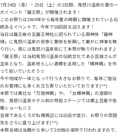
7月24日（金）・25日（土）の2日間、鬼怒川温泉の夏の一
大イベント「龍王祭」が開催されます！
このお祭りは1969年から毎年夏の時期に開催されている伝
統あるイベントで、今年で58回目を迎えます！
当日は龍王峡の五龍王神社に祀られている御神体「龍神
様」に鬼怒川温泉の安泰と繁栄を祈願して厳かに神事を執
り行い、夜には鬼怒川温泉街にて本祭が執り行われます♪
「龍王祭」は当初鬼怒川温泉の伝統文化である芸妓さんが
主体となり、温泉地らしい酒樽を活用した「樽神輿」を作
って担いでいたそう☆
今や地域が一体となって行う大きなお祭りで、毎年ご宿泊
のお客様にも多くお立ち寄りいただいております(^^)
本祭では勇壮な「万燈神輿」や、「女樽神輿」の渡御の
他、鬼怒川温泉ホテル前の特設ステージでは郷土芸能や各
種ショーも☆彡
会場であるくろがね橋周辺には出店が並び、お祭りの雰囲
気をさらに盛り上げます(^^)
本祭会場は当館から歩いて5分程の場所で行われますので、