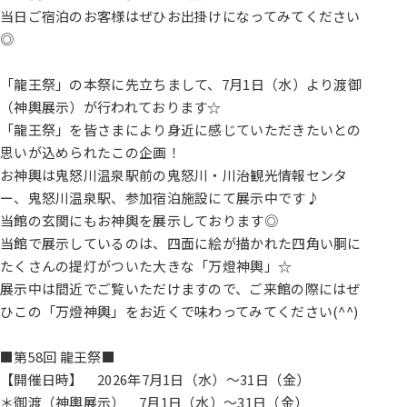
当日ご宿泊のお客様はぜひお出掛けになってみてください
◎
「龍王祭」の本祭に先立ちまして、7月1日（水）より渡御
（神輿展示）が行われております☆
「龍王祭」を皆さまにより身近に感じていただきたいとの
思いが込められたこの企画！
お神輿は鬼怒川温泉駅前の鬼怒川・川治観光情報センタ
ー、鬼怒川温泉駅、参加宿泊施設にて展示中です♪
当館の玄関にもお神輿を展示しております◎
当館で展示しているのは、四面に絵が描かれた四角い胴に
たくさんの提灯がついた大きな「万燈神輿」☆
展示中は間近でご覧いただけますので、ご来館の際にはぜ
ひこの「万燈神輿」をお近くで味わってみてください(^^)
■第58回 龍王祭■
【開催日時】 2026年7月1日（水）～31日（金）
＊御渡（神輿展示） 7月1日（水）～31日（金）