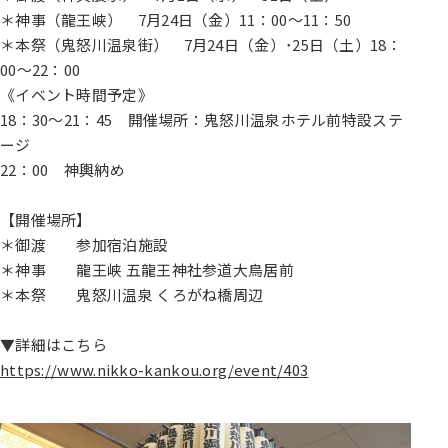
＊神事（龍王峡） 7月24日（金）11：00～11：50
＊本祭（鬼怒川温泉街） 7月24日（金）･25日（土）18：
00～22：00
《イベント時間予定》
18：30～21：45 開催場所：鬼怒川温泉ホテル前特設ステ
ージ
22：00 神輿納め
【開催場所】
＊御渡 参加宿泊施設
＊神事 龍王峡 五龍王神社参道大鳥居前
＊本祭 鬼怒川温泉 くろがね橋周辺
▼詳細はこちら
https://www.nikko-kankou.org/event/403