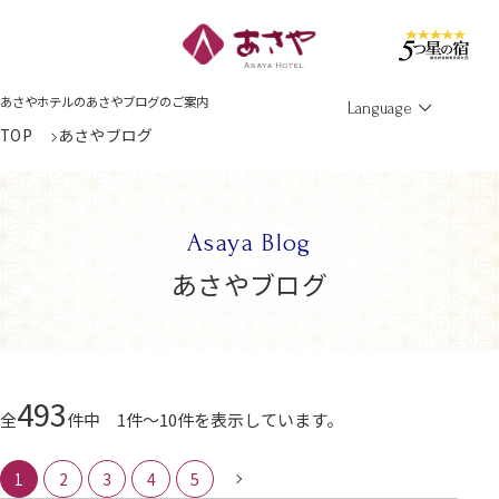
Men
あさやホテルのあさやブログのご案内
Language
TOP
あさやブログ
Asaya Blog
あさやブログ
493
全
件中 1件～10件を表示しています。
1
2
3
4
5