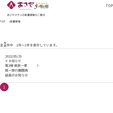
TO
TOP
あさやホ
あさやホテルの新着情報のご案内
TOP
新着情報
1
全
件中 1件～1件を表示しています。
2022/05/25
お知らせ
第3弾 県民一家
族一旅行期間再
延長のお知らせ
1