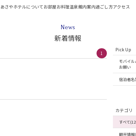
P
あさやホテルについて
お部屋
お料理
温泉
館内案内
過ごし方
アクセス
テルについて
お部屋
お料理
温泉
館内案内
過ごし方
アクセス
ご宿泊
News
新着情報
Pick Up
1
モバイル
お願い
宿泊者名
カテゴリ
すべて(12
観光情報(