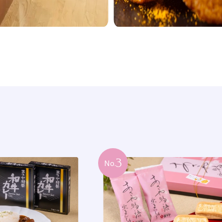
3
No.