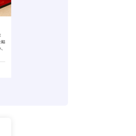
ま
な餡
い、