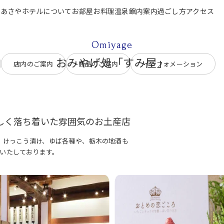
P
あさやホテルについて
お部屋
お料理
温泉
館内案内
過ごし方
アクセス
テルについて
お部屋
お料理
温泉
館内案内
過ごし方
アクセス
ご宿泊
Omiyage
おみやげ処「すみ屋」
店内のご案内
商品のご案内
インフォメーション
しく落ち着いた雰囲気のお土産店
、けっこう漬け、ゆば各種や、栃木の地酒も
いたしております。