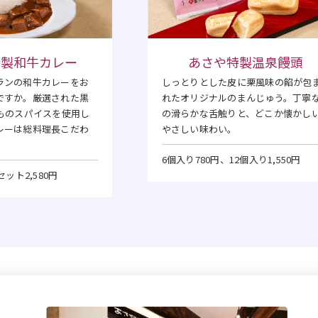
特製和牛カレー
あさや特製温泉饅頭
ランの和牛カレーをお
しっとりとした皮に栗風味の餡が包
ですか。厳選された黒
れたオリジナルのまんじゅう。丁寧
類ものスパイスを使用し
の滑らかな舌触りと、どこか懐かし
レーは総料理長こだわ
やさしい味わい。
6個入り780円、12個入り1,550円
セット2,580円