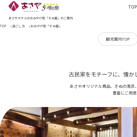
TO
TOP
あさやホ
あさやホテルのおみやげ処「すみ屋」のご案内
TOP
過ごし方
おみやげ処「すみ屋」
観光案内TOP
古民家をモチーフに、
懐か
あさやオリジナル商品、きぬの清流
豊富にご用意