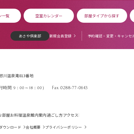
ン一覧
空室カレンダー
部屋タイプから探す
あさや倶楽部
新規会員登録
予約確認・変更・キャンセ
鬼怒川温泉滝813番地
Fax 0288-77-0643
時間 9：00～18：00）
お部屋
お料理
温泉
館内案内
過ごし方
アクセス
ダウンロード
会社概要
プライバシーポリシー