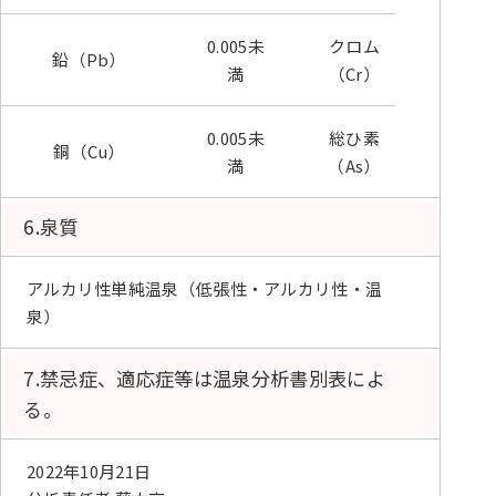
0.005未
クロム
0.005
鉛（Pb）
満
（Cr）
満
0.005未
総ひ素
銅（Cu）
0.018
満
（As）
6.泉質
アルカリ性単純温泉（低張性・アルカリ性・温
泉）
7.禁忌症、適応症等は温泉分析書別表によ
る。
2022年10月21日