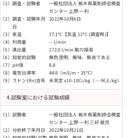
（1）調査・試験者
一般社団法人 栃木県薬剤師会検査
センター 上野 一利
（2）調査・試験年月
2022年10月6日
日
（3）泉温
37.1°C【気温 12°C (調査時)】
（4）利用量
-- l/min
（5）湧出量
172.0 l/min 動力揚湯
（6）知覚的試験
無色澄明、無味、無臭である
（7）pH値
8.8
（8）電気伝導率
44.8（mS/m・25°C）
（9）ラドン(Rn)含有
未測定 x10-10Ci/kg（---M,E/kg）
4.試験室における試験成績
（1）試験者
一般社団法人 栃木県薬剤師会検査
センター 上野 一利 三好 献児
（2）分析終了年月日
2022年10月21日
（3）知覚的試験(採取
無色澄明、無味、無臭である