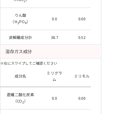
2
りん酸
0.0
0.00
（H
PO
）
3
4
非解離成分計
38.7
0.52
溶存ガス成分
※右にスワイプしてご確認ください
ミリグラ
成分名
ミリモル
ム
遊離二酸化炭素
0.0
0.00
（CO
）
2