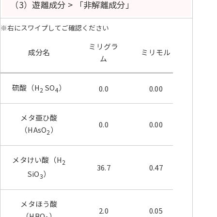
（3）遊離成分 > 「非解離成分」
※右にスワイプしてご確認ください
ミリグラ
成分名
ミリモル
ム
硫酸（H
SO
）
0.0
0.00
2
4
メタ亜ひ酸
0.0
0.00
（HAsO
）
2
メタけい酸（H
2
36.7
0.47
SiO
）
3
メタほう酸
2.0
0.05
（HBO
）