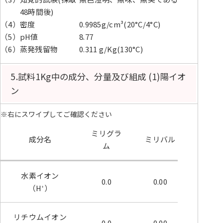
48時間後)
（4）密度
0.9985g/cm³(20°C/4°C)
（5）pH値
8.77
（6）蒸発残留物
0.311 g/Kg(130°C)
5.試料1Kg中の成分、分量及び組成 (1)陽イオ
ン
※右にスワイプしてご確認ください
ミリグラ
ミリ
成分名
ミリバル
ム
ル%
水素イオン
0.0
0.00
0.00
（H
）
+
リチウムイオン
0.0
0.00
0.00