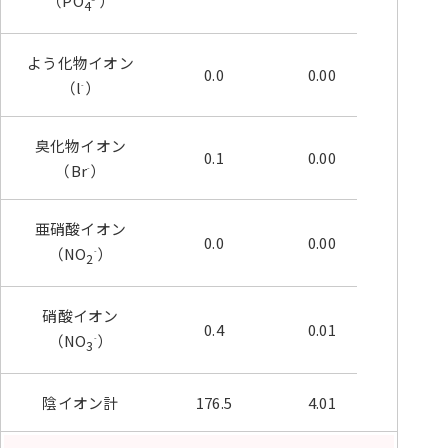
（PO
）
4
よう化物イオン
0.0
0.00
0.00
（l
）
-
臭化物イオン
0.1
0.00
0.03
（Br
）
-
亜硝酸イオン
0.0
0.00
0.00
（NO
）
-
2
硝酸イオン
0.4
0.01
0.13
（NO
）
-
3
陰イオン計
176.5
4.01
100