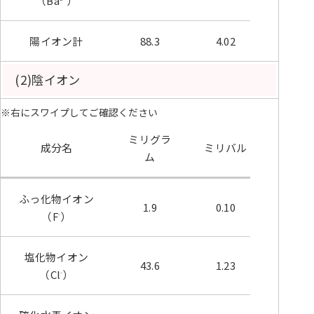
（Ba
）
陽イオン計
88.3
4.02
100
(2)陰イオン
※右にスワイプしてご確認ください
ミリグラ
ミリ
成分名
ミリバル
ム
ル%
ふっ化物イオン
1.9
0.10
2.50
（F
）
-
塩化物イオン
43.6
1.23
30.71
（Cl
）
-