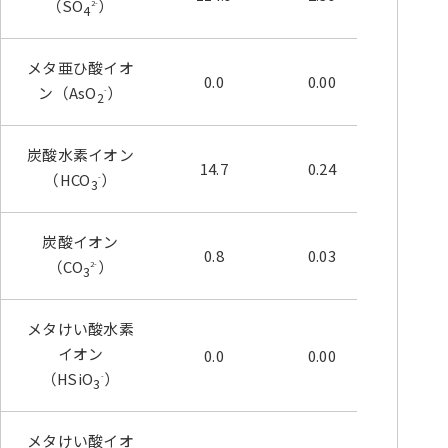
（SO
）
2-
4
メタ亜ひ酸イオ
0.0
0.00
0.00
ン（AsO
）
-
2
炭酸水素イオン
14.7
0.24
6.03
（HCO
）
-
3
炭酸イオン
0.8
0.03
0.67
（CO
）
2-
3
メタけい酸水素
イオン
0.0
0.00
0.00
（HSiO
）
-
3
メタけい酸イオ