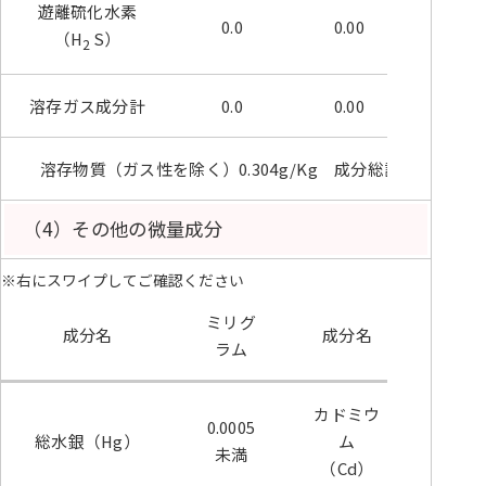
遊離硫化水素
0.0
0.00
（H
S）
2
溶存ガス成分計
0.0
0.00
溶存物質（ガス性を除く）0.304g/Kg 成分総計 0.304g/Kg
（4）その他の微量成分
※右にスワイプしてご確認ください
ミリグ
ミリ
成分名
成分名
ラム
ラム
カドミウ
0.0005
0.005
総水銀（Hg）
ム
未満
満
（Cd）