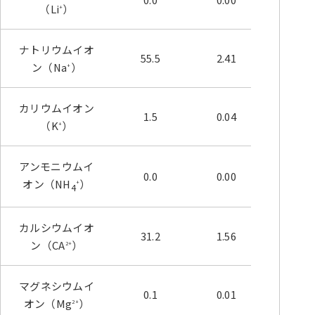
（Li
）
+
ナトリウムイオ
55.5
2.41
60.02
ン（Na
）
+
カリウムイオン
1.5
0.04
0.96
（K
）
+
アンモニウムイ
0.0
0.00
0.00
オン（NH
）
+
4
カルシウムイオ
31.2
1.56
38.78
ン（CA
）
2+
マグネシウムイ
0.1
0.01
0.20
オン（Mg
）
2+