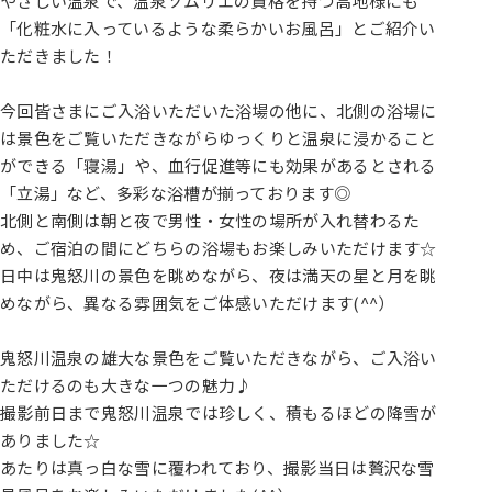
やさしい温泉で、温泉ソムリエの資格を持つ高地様にも
「化粧水に入っているような柔らかいお風呂」とご紹介い
ただきました！
今回皆さまにご入浴いただいた浴場の他に、北側の浴場に
は景色をご覧いただきながらゆっくりと温泉に浸かること
ができる「寝湯」や、血行促進等にも効果があるとされる
「立湯」など、多彩な浴槽が揃っております◎
北側と南側は朝と夜で男性・女性の場所が入れ替わるた
め、ご宿泊の間にどちらの浴場もお楽しみいただけます☆
日中は鬼怒川の景色を眺めながら、夜は満天の星と月を眺
めながら、異なる雰囲気をご体感いただけます(^^）
鬼怒川温泉の雄大な景色をご覧いただきながら、ご入浴い
ただけるのも大きな一つの魅力♪
撮影前日まで鬼怒川温泉では珍しく、積もるほどの降雪が
ありました☆
あたりは真っ白な雪に覆われており、撮影当日は贅沢な雪