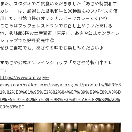
また、スタジオでご試食いただきました「あさや特製和牛
カレー」は、厳選した黒毛和牛と30種類ものスパイスを使
用した、当館自慢のオリジナルビーフカレーです(^^）
こちらはブッフェレストランでお召し上がりいただける
他、秀峰館6階お土産街道「麻屋」、あさや公式オンライン
ショップでも好評発売中◎
ぜひご自宅でも、あさやの味をお楽しみください♪
▼あさや公式オンラインショップ「あさや特製和牛カレ
ー」
https://www.omiyage-
asaya.com/collections/asaya_original/products/%E3%8
1%82%E3%81%95%E3%82%84%E7%89%B9%E8%A3%B
D%E5%92%8C%E7%89%9B%E3%82%AB%E3%83%AC%
E3%83%BC