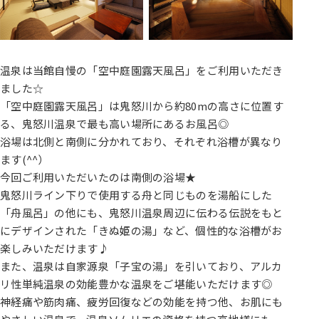
温泉は当館自慢の「空中庭園露天風呂」をご利用いただき
ました☆
「空中庭園露天風呂」は鬼怒川から約80mの高さに位置す
る、鬼怒川温泉で最も高い場所にあるお風呂◎
浴場は北側と南側に分かれており、それぞれ浴槽が異なり
ます(^^）
今回ご利用いただいたのは南側の浴場★
鬼怒川ライン下りで使用する舟と同じものを湯船にした
「舟風呂」の他にも、鬼怒川温泉周辺に伝わる伝説をもと
にデザインされた「きぬ姫の湯」など、個性的な浴槽がお
楽しみいただけます♪
また、温泉は自家源泉「子宝の湯」を引いており、アルカ
リ性単純温泉の効能豊かな温泉をご堪能いただけます◎
神経痛や筋肉痛、疲労回復などの効能を持つ他、お肌にも