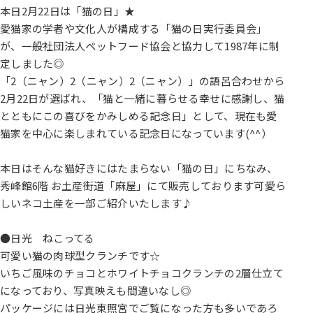
本日2月22日は「猫の日」★
愛猫家の学者や文化人が構成する「猫の日実行委員会」
が、一般社団法人ペットフード協会と協力して1987年に制
定しました◎
「2（ニャン）2（ニャン）2（ニャン）」の語呂合わせから
2月22日が選ばれ、「猫と一緒に暮らせる幸せに感謝し、猫
とともにこの喜びをかみしめる記念日」として、現在も愛
猫家を中心に楽しまれている記念日になっています(^^）
本日はそんな猫好きにはたまらない「猫の日」にちなみ、
秀峰館6階 お土産街道「麻屋」にて販売しております可愛ら
しいネコ土産を一部ご紹介いたします♪
●日光 ねこってる
可愛い猫の肉球型クランチです☆
いちご風味のチョコとホワイトチョコクランチの2層仕立て
になっており、写真映えも間違いなし◎
パッケージには日光東照宮でご覧になった方も多いであろ