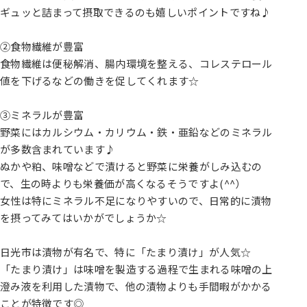
ギュッと詰まって摂取できるのも嬉しいポイントですね♪
②食物繊維が豊富
食物繊維は便秘解消、腸内環境を整える、コレステロール
値を下げるなどの働きを促してくれます☆
③ミネラルが豊富
野菜にはカルシウム・カリウム・鉄・亜鉛などのミネラル
が多数含まれています♪
ぬかや粕、味噌などで漬けると野菜に栄養がしみ込むの
で、生の時よりも栄養価が高くなるそうですよ(^^）
女性は特にミネラル不足になりやすいので、日常的に漬物
を摂ってみてはいかがでしょうか☆
日光市は漬物が有名で、特に「たまり漬け」が人気☆
「たまり漬け」は味噌を製造する過程で生まれる味噌の上
澄み液を利用した漬物で、他の漬物よりも手間暇がかかる
ことが特徴です◎