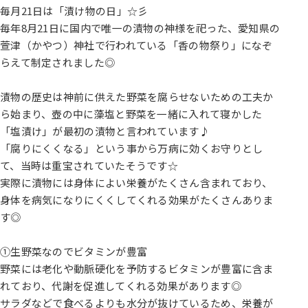
毎月21日は「漬け物の日」☆彡
毎年8月21日に国内で唯一の漬物の神様を祀った、愛知県の
萱津（かやつ）神社で行われている「香の物祭り」になぞ
らえて制定されました◎
漬物の歴史は神前に供えた野菜を腐らせないための工夫か
ら始まり、壺の中に藻塩と野菜を一緒に入れて寝かした
「塩漬け」が最初の漬物と言われています♪
「腐りにくくなる」という事から万病に効くお守りとし
て、当時は重宝されていたそうです☆
実際に漬物には身体によい栄養がたくさん含まれており、
身体を病気になりにくくしてくれる効果がたくさんありま
す◎
①生野菜なのでビタミンが豊富
野菜には老化や動脈硬化を予防するビタミンが豊富に含ま
れており、代謝を促進してくれる効果があります◎
サラダなどで食べるよりも水分が抜けているため、栄養が