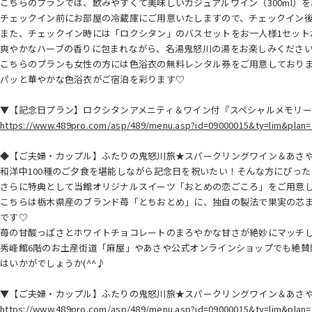
こちらのプランでは、飲みやすくて美味しいカジュアルワイン（300ml）
チェックイン前にお部屋の冷蔵庫にご用意いたしますので、チェックイン
また、チェックイン時には「ロクシタン」のバスセットをお一人様1セット
爽やかなハーブの香りに包まれながら、名湯鬼怒川の湯をお楽しみください(
こちらのプランも女性の方には色浴衣の無料レンタル券をご用意しており
パッと華やかな色浴衣がご宿泊を彩ります♡
▼【記念日プラン】ロクシタンアメニティ＆ワイン付『スペシャルメモリー
https://www.489pro.com/asp/489/menu.asp?id=09000015&ty=lim&plan
◆【ご夫婦・カップル】ふたりの鬼怒川旅★スパークリングワイン＆あさ
和洋中100種のご夕食を堪能しながら記念日を祝いたい！そんな方にぴっ
さらに特典として当館オリジナルスイーツ「おとめの恋ごころ」をご用意
こちらは栃木県産のブランド苺「とちおとめ」に、独自の製法で果実の芯
です♡
苺の甘酸っぱさとホワイトチョコレートのまろやかな甘さが絶妙にマッチし
秀峰館6階のお土産街道「麻屋」やあさや公式オンラインショップでも絶賛
はいかがでしょうか(^^♪
▼【ご夫婦・カップル】ふたりの鬼怒川旅★スパークリングワイン＆あさ
https://www.489pro.com/asp/489/menu.asp?id=09000015&ty=lim&plan