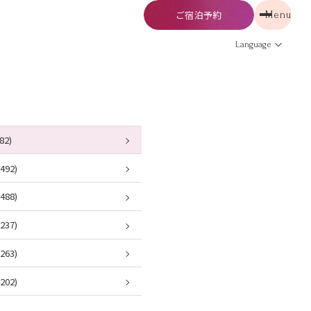
ご宿泊予約
Menu
予約
Menu
Language
82)
92)
88)
37)
63)
02)