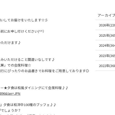
アーカイ
伺いしてお届けをいたします☆彡
2026年(220
前にお申し付けください(^^）
2025年(365
いただけます♪
2024年(364
2023年(365
しみいただけること間違いなしです♪
工房」での会席料理☆
2022年(368
旅行にぴったりのお品書きでお料理をご用意しております◎
リー★夕食は和風ダイニングにて会席料理♪♪
=896&lan=JPN
』夕食は和洋中100種のブッフェ♪♪
がでしょうか？