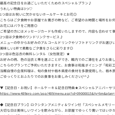
最高の記念日をお過ごしいただくためのスペシャルプラン♪
うれしい特典は3つ♡
1つ目はお祝いに欠かせないホールケーキとお花◎
こちらはご夕食時やお部屋でお寛ぎの時など、ご希望のお時間と場所をお
お花にはバラをご用意◎
ご希望の方にはメッセージカードも作成いたしますので、内容も合わせて事
2つ目は夕食時のワンドリンクサービス♪
メニューの中からお好みのアルコールドリンクやソフトドリンクがお選び
美味しい1杯で素敵なご夕食をさらに彩ります◎
3つ目は色浴衣の無料レンタル（女性限定）★
お好みの柄、色の浴衣と帯を選ぶことができ、館内でのご滞在をよりお楽
こちらのプランでご予約いただきますと、お食事は和風ダイニング「和彩
当館自慢の会席料理は、旬の食材や栃木県産の食材を多数使用した、栃木
ごゆっくりとおふたりでのお食事をお楽しみください(^^♪
▼【記念日・お祝い】ホールケーキ＆記念日特典★スペシャルアニバーサ
https://www.489pro.com/asp/489/menu.asp?id=09000015&ty=lim&plan
◆【記念日プラン】ロクシタンアメニティ＆ワイン付『スペシャルメモリー
大切な日は美味しいワインを飲みながら、お部屋でゆっくり寛いではいか