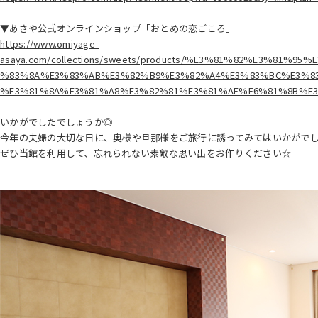
▼あさや公式オンラインショップ「おとめの恋ごころ」
https://www.omiyage-
asaya.com/collections/sweets/products/%E3%81%82%E3%81
%83%8A%E3%83%AB%E3%82%B9%E3%82%A4%E3%83%BC%E3%83
%E3%81%8A%E3%81%A8%E3%82%81%E3%81%AE%E6%81%8B%E
いかがでしたでしょうか◎
今年の夫婦の大切な日に、奥様や旦那様をご旅行に誘ってみてはいかがで
ぜひ当館を利用して、忘れられない素敵な思い出をお作りください☆