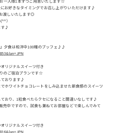
をお一人様1本ずつご用意いたします☆
後にお好きなタイミングでお召し上がりいただけます♪
お渡しいたします◎
^^）
ます♪
』夕食は和洋中100種のブッフェ♪♪
=853&lan=JPN
やオリジナルスイーツ付き
たりのご宿泊プランです☆
しております♪
までホワイトチョコレートをしみ込ませた新食感のスイーツ
ており、1粒食べたらクセになること間違いなしです♪
販売中ですので、試食も兼ねてお部屋などで楽しんでみて
やオリジナルスイーツ付き
=816&lan=JPN