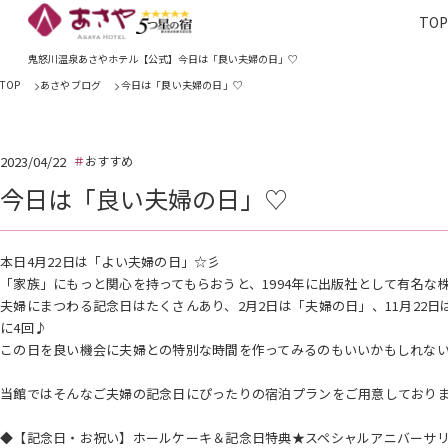
TO
TOP
あさやホ
鬼怒川温泉あさやホテル【公式】今日は「良い夫婦の日」♡
TOP
あさやブログ
今日は「良い夫婦の日」♡
2023/04/22
おすすめ
今日は「良い夫婦の日」♡
本日4月22日は「よい夫婦の日」☆彡
「家族」にもっと関心を持ってもらおうと、1994年に出版社として有名な
夫婦にまつわる記念日はたくさんあり、2月2日は「夫婦の日」、11月22日
に4回♪
この日を良い機会に夫婦との特別な時間を作ってみるのもいいかもしれな
当館ではそんなご夫婦の記念日にぴったりの宿泊プランをご用意しており
◆【記念日・お祝い】ホールケーキ＆記念日特典★スペシャルアニバーサ