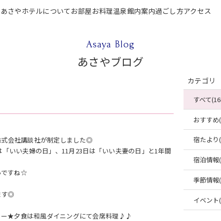
P
あさやホテルについて
お部屋
お料理
温泉
館内案内
過ごし方
アクセス
テルについて
お部屋
お料理
温泉
館内案内
過ごし方
アクセス
ご宿泊
Asaya Blog
あさやブログ
カテゴリ
すべて(16
おすすめ(4
宿たより(4
株式会社講談社が制定しました◎
は「いい夫婦の日」、11月23日は「いい夫妻の日」と1年間
宿泊情報(2
いですね☆
季節情報(2
ます◎
イベント(2
リー★夕食は和風ダイニングにて会席料理♪♪