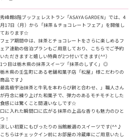
秀峰館8階ブッフェレストラン「ASAYA GARDEN」では、4
月17日（月）から「抹茶＆チョコレートフェア」を開催し
ております☆
フェア期間中は、抹茶とチョコレートをさらに楽しめるフ
ェア連動の宿泊プランもご用意しており、こちらでご予約
いただきますと嬉しい特典が2つ付いてきます(^^）
1つ目は栃木県の抹茶スイーツ「抹茶のしずく」◎
栃木県の壬生町にある老舗和菓子店「松屋」様こだわりの
商品です♪
最高級宇治抹茶と牛乳を本わらび餅と合わせ、」職人さん
が丹念に練り上げた和菓子で、弾力のあるモチモチとした
食感には驚くこと間違いなしです☆
口に入れた瞬間口に広がる抹茶の上品な香りも魅力のひと
つ！
涼しい初夏にもぴったりの当館厳選のスイーツです(^^♪
こちらはチェックイン前にお部屋の冷蔵庫にご用意いたし