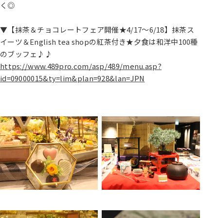
く◎
▼【抹茶＆チョコレートフェア開催★4/17～6/18】抹茶ス
イーツ＆English tea shopの紅茶付き★夕食は和洋中100種
のブッフェ♪♪
https://www.489pro.com/asp/489/menu.asp?
id=09000015&ty=lim&plan=928&lan=JPN