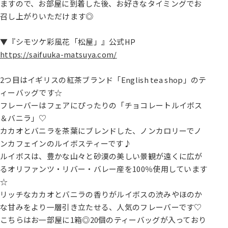
ますので、お部屋に到着した後、お好きなタイミングでお
召し上がりいただけます◎
▼『シモツケ彩風花「松屋」』公式HP
https://saifuuka-matsuya.com/
2つ目はイギリスの紅茶ブランド「English tea shop」のテ
ィーバッグです☆
フレーバーはフェアにぴったりの「チョコレートルイボス
＆バニラ」♡
カカオとバニラを茶葉にブレンドした、ノンカロリーでノ
ンカフェインのルイボスティーです♪
ルイボスは、豊かな山々と砂漠の美しい景観が遠くに広が
るオリファンツ・リバー・バレー産を100％使用しています
☆
リッチなカカオとバニラの香りがルイボスの渋みやほのか
な甘みをより一層引き立たせる、人気のフレーバーです♡
こちらはお一部屋に1箱◎20個のティーバッグが入っており