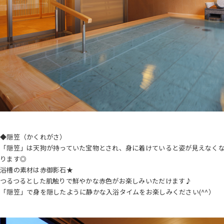
◆隠笠（かくれがさ）
「隠笠」は天狗が持っていた宝物とされ、身に着けていると姿が見えなく
ります◎
浴槽の素材は赤御影石★
つるつるとした肌触りで鮮やかな赤色がお楽しみいただけます♪
「隠笠」で身を隠したように静かな入浴タイムをお楽しみください(^^）