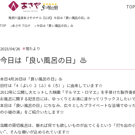
TO
TOP
あさやホ
鬼怒川温泉あさやホテル【公式】今日は「良い風呂の日」♨
TOP
あさやブログ
今日は「良い風呂の日」♨
2023/04/26
宿たより
今日は「良い風呂の日」♨
本日4月26日は「良い風呂の日」♨
日付は「4（よい）2（ふ）6（ろ）」に由来しています☆
2012年に公開し大ヒットした映画「テルマエ・ロマエ」を手掛けた製作委
お風呂に関する記念日には、ゆっくりとお湯に浸かってリラックスしたいです
本日は「良い風呂の日」にちなみ、広々としたプライベートな浴場でゆっ
の小槌の湯」をご紹介いたします☆
当館の貸切風呂は、振れば何でも欲しいものが出てくるという「打ち出の小
い”、そんな願いが込められています☆