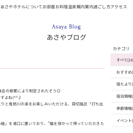
P
あさやホテルについて
お部屋
お料理
温泉
館内案内
過ごし方
アクセス
テルについて
お部屋
お料理
温泉
館内案内
過ごし方
アクセス
ご宿泊
Asaya Blog
あさやブログ
カテゴリ
すべて(16
おすすめ(4
宿たより(4
員会の発案により制定されたそう◎
宿泊情報(2
よね(^^♪
たりと鬼怒川の湯をお楽しみいただける、貸切風呂「打ち出
季節情報(2
イベント(2
槌」を湯口に置いており、”福を授かって帰っていただきた