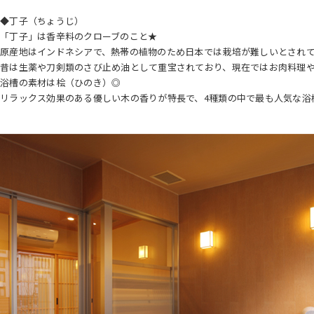
◆丁子（ちょうじ）
「丁子」は香辛料のクローブのこと★
原産地はインドネシアで、熱帯の植物のため日本では栽培が難しいとされ
昔は生薬や刀剣類のさび止め油として重宝されており、現在ではお肉料理
浴槽の素材は桧（ひのき）◎
リラックス効果のある優しい木の香りが特長で、4種類の中で最も人気な浴