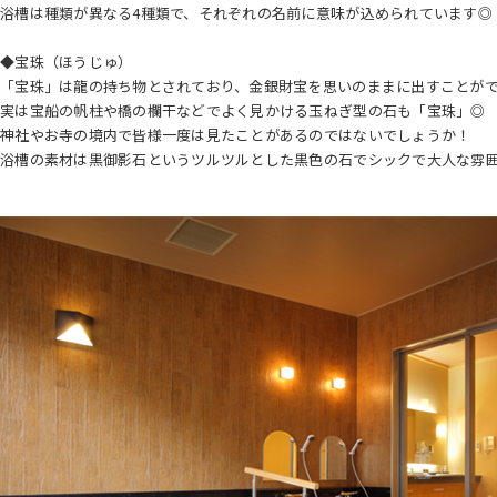
浴槽は種類が異なる4種類で、それぞれの名前に意味が込められています◎
◆宝珠（ほうじゅ）
「宝珠」は龍の持ち物とされており、金銀財宝を思いのままに出すことが
実は宝船の帆柱や橋の欄干などでよく見かける玉ねぎ型の石も「宝珠」◎
神社やお寺の境内で皆様一度は見たことがあるのではないでしょうか！
浴槽の素材は黒御影石というツルツルとした黒色の石でシックで大人な雰