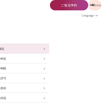
ご宿泊予約
Menu
予約
Menu
Language
83)
93)
88)
37)
63)
02)