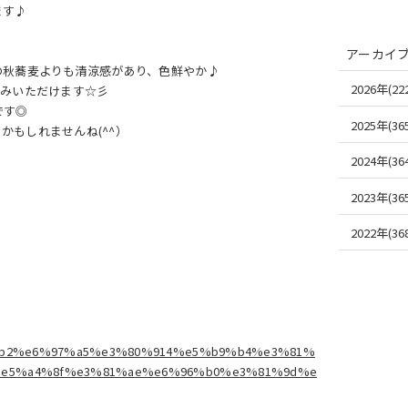
ます♪
アーカイ
の秋蕎麦よりも清涼感があり、色鮮やか♪
2026年(222
しみいただけます☆彡
です◎
2025年(365
もしれませんね(^^）
2024年(364
2023年(365
2022年(368
%bb2%e6%97%a5%e3%80%914%e5%b9%b4%e3%81%
%e5%a4%8f%e3%81%ae%e6%96%b0%e3%81%9d%e