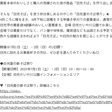
蕎麦本来のおいしさと職人の洗練された技が逸品「日光そば」を作り出し
そんな「日光そば」を思う存分楽しめるのがこの「日光夏のそば祭り」★
4月ごろに種をまき、6月下旬に収穫をする早播き早刈りの夏蕎麦は、通常
日光市の蕎麦店4店舗のおいしい夏蕎麦を、会場 日光だいや川公園でお楽
会場では蕎麦だけでなく、パン屋や甘味処、雑貨店なども出店される予定
色々な店舗をまわればより「日光そば」や日光の魅力を感じることができるか
開催は7月1日（土）・2日（日）の2日間！
日光に訪れるお蕎麦好きの方は、ぜひ足を運んでみてくださいね◎
◆日光夏の新そば祭り
【開催日時】2023年7月1日（土）・2日（日）10：00～15：00
【会場】日光だいや川公園インフォメーションエリア
▼「日光夏の新そば祭り」詳細はこちら
https://nikko-
soba.org/news/%e3%80%907%e6%9c%881%e6%97%a5%e3%83
b6%e3%82%8a%ef%bc%81%e3%80%8c%e6%97%a5%e5%85%89
3%81%b0%e3%81%be%e3%81%a4%e3%82%8a/