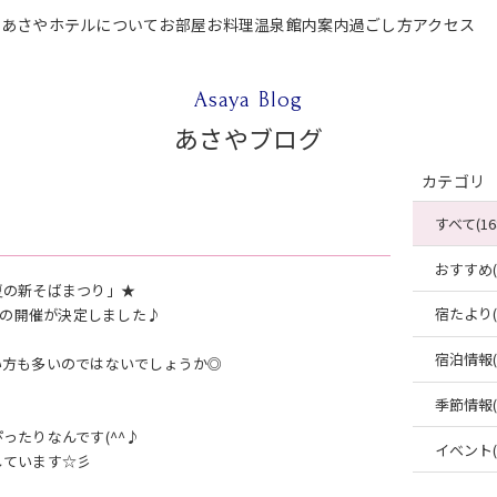
P
あさやホテルについて
お部屋
お料理
温泉
館内案内
過ごし方
アクセス
テルについて
お部屋
お料理
温泉
館内案内
過ごし方
アクセス
ご宿泊
Asaya Blog
あさやブログ
カテゴリ
すべて(16
おすすめ(4
夏の新そばまつり」★
宿たより(4
りの開催が決定しました♪
宿泊情報(2
い方も多いのではないでしょうか◎
季節情報(2
たりなんです(^^♪
イベント(2
しています☆彡