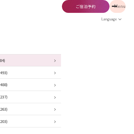
ご宿泊予約
Menu
予約
Menu
Language
84)
93)
88)
37)
63)
03)