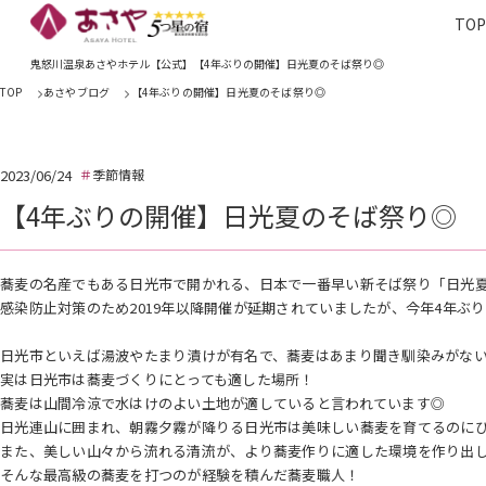
TO
TOP
あさやホ
鬼怒川温泉あさやホテル【公式】【4年ぶりの開催】日光夏のそば祭り◎
TOP
あさやブログ
【4年ぶりの開催】日光夏のそば祭り◎
2023/06/24
季節情報
【4年ぶりの開催】日光夏のそば祭り◎
蕎麦の名産でもある日光市で開かれる、日本で一番早い新そば祭り「日光
感染防止対策のため2019年以降開催が延期されていましたが、今年4年ぶ
日光市といえば湯波やたまり漬けが有名で、蕎麦はあまり聞き馴染みがな
実は日光市は蕎麦づくりにとっても適した場所！
蕎麦は山間冷涼で水はけのよい土地が適していると言われています◎
日光連山に囲まれ、朝霧夕霧が降りる日光市は美味しい蕎麦を育てるのにぴっ
また、美しい山々から流れる清流が、より蕎麦作りに適した環境を作り出
そんな最高級の蕎麦を打つのが経験を積んだ蕎麦職人！