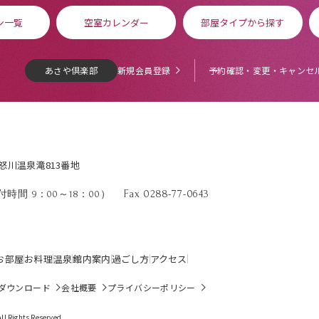
ン一覧
空室カレンダー
部屋タイプから探す
あさや倶楽部
新規会員登録
予約確認・変更・キャンセ
鬼怒川温泉滝813番地
Fax 0288-77-0643
時間 9：00～18：00）
お部屋
お料理
温泉
館内案内
過ごし方
アクセス
ダウンロード
会社概要
プライバシーポリシー
l Rights Reserved.