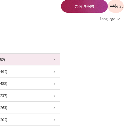
ご宿泊予約
Menu
予約
Menu
Language
82)
92)
88)
37)
63)
02)