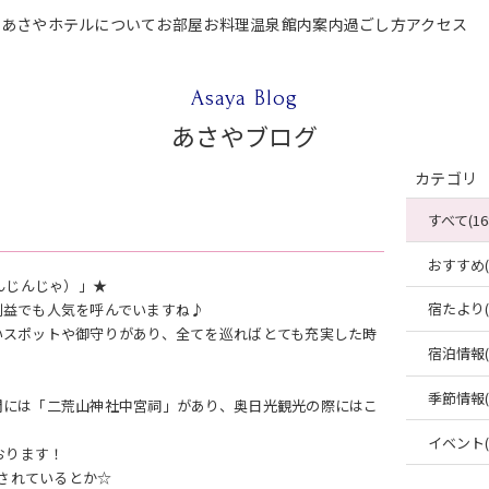
P
あさやホテルについて
お部屋
お料理
温泉
館内案内
過ごし方
アクセス
テルについて
お部屋
お料理
温泉
館内案内
過ごし方
アクセス
ご宿泊
Asaya Blog
あさやブログ
カテゴリ
すべて(16
おすすめ(4
んじんじゃ）」★
宿たより(4
利益でも人気を呼んでいますね♪
いスポットや御守りがあり、全てを巡ればとても充実した時
宿泊情報(2
季節情報(2
間には「二荒山神社中宮祠」があり、奥日光観光の際にはこ
イベント(2
おります！
定されているとか☆