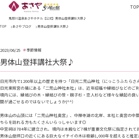
TO
TOP
あさやホ
鬼怒川温泉あさやホテル【公式】男体山登拝講社大祭♪
TOP
あさやブログ
男体山登拝講社大祭♪
2023/06/25
季節情報
男体山登拝講社大祭♪
日光市内で1200年以上の歴史を持つ「日光二荒山神社（にっこうふたらさ
日光東照宮の隣にある「二荒山神社本社」は、近年招福や縁結びなどのご
境内には、縁結びの木・縁結びの笹・親子杉・恋人杉など様々な縁起の良
間が過ごせるのではないでしょうか(^^）
男体山の山頂には「二荒山神社奥宮」、中禅寺湖の北岸、本社と奥宮の中
ちらを訪れる方もたくさんいらっしゃいます◎
中宮祠は784年に建立され、境内は本殿など7棟が重要文化祭に指定されて
男体山登拝口の近くにある巨大なイチイの木は樹齢1,000年を超えると推