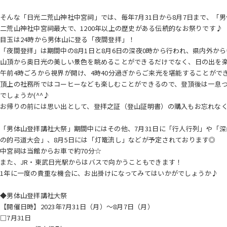
そんな「日光二荒山神社中宮祠」では、毎年7月31日から8月7日まで、「
二荒山神社中宮祠最大で、1200年以上の歴史がある伝統的なお祭りです♪
目玉は24時から男体山に登る「夜間登拝」！
「夜間登拝」は期間中の8月1日と8月6日の深夜0時から行われ、県内外から毎
山頂から奥日光の美しい景色を眺めることができるだけでなく、日の出を
午前4時ごろから視界が開け、4時40分過ぎからご来光を堪能することがで
頂上の社務所ではコーヒーなども楽しむことができるので、登頂後は一息
でしょうか(^^♪
お帰りの前には思い出として、登拝之証（登山証明書）の購入もお忘れな
「男体山登拝講社大祭」期間中にはその他、7月31日に「行人行列」や「深
の的弓道大会」、8月5日には「灯篭流し」などが予定されております◎
中宮祠は当館からお車で約70分☆
また、JR・東武日光駅からはバスで向かうこともできます！
1年に一度の貴重な機会に、お出掛けになってみてはいかがでしょうか♪
◆男体山登拝講社大祭
【開催日時】2023年7月31日（月）～8月7日（月）
□7月31日