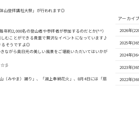
男体山登拝講社大祭」が行われます◎
アーカイ
2026年(220
年約2,000名の登山者や参拝者が参加するのだとか(^^）
楽しむことができる貴重で贅沢なイベントになっています♪
2025年(365
きるそうですよ◎
つきながら奥日光の美しい風景をご堪能いただいてはいかが
2024年(364
く☆彡
2023年(365
山（みやま）踊り」、「湖上奉納花火」、8月4日には「扇
2022年(368