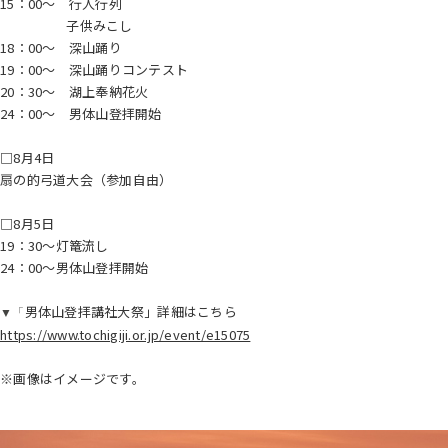
15：00～ 行人行列
子供みこし
18：00～ 深山踊り
19：00～ 深山踊りコンテスト
20：30～ 湖上奉納花火
24：00～ 男体山登拝開始
□8月4日
扇の的弓道大会（参加自由）
□8月5日
19：30～灯篭流し
24：00～男体山登拝開始
男体山登拝講社大祭」詳細はこちら
▼「
https://www.tochigiji.or.jp/event/e15075
※画像はイメージです。