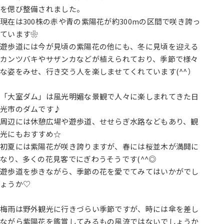
を偲び整備されました。
現在は300株の赤や青の紫陽花が約300mの区間で咲き誇っ
ています❀
遊歩道には今が見頃の紫陽花の他にも、冬に見頃を迎える
カンツバキやサザンカなどが植えられており、季節で様々
な姿をみせ、行き交う人を楽しませてくれています(^^）
「大室ダム」は風光明媚な景観で人々に楽しまれてきた日
光市のダムです♪
周辺には休憩広場や遊歩道、せせらぎ水路などもあり、観
光にもおすすめ☆
初夏には紫陽花が咲き誇りますが、春には桜並木が満開に
なり、多くの花見客でにぎわうそうです(^^◎
遊歩道を歩きながら、季節の花を愛でてみてはいかがでし
ょうか♡
梅雨は野外観光に行きづらい季節ですが、時には傘を差し
ながら紫陽花を鑑賞してみるもの風流ではないでしょうか