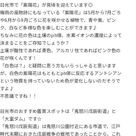
日光市で「紫陽花」が見頃を迎えています◎
梅雨の風物詩にもなっている「紫陽花」は5月から7月ごろ
や6月から9月ごろに花を咲かせる植物で、青や紫、ピン
ク、白など多様な色を楽しむことができます♪
ちなみに花の色は土壌のph値、水素イオンの濃度によって
決まることをご存知でしょうか？
土壌が酸性であれば青色、アルカリ性であればピンク色の
花が咲くんです！
「白色は？」と疑問に思う方もいらっしゃると思います
が、白色の紫陽花はもともとph値に反応するアントシアン
という物質を持っていないため色が変化しないのだそうで
すよ♪
不思議ですね！！
日光市のおすすめ鑑賞スポットは「鬼怒川戊辰街道」と
「大室ダム」です☆
「鬼怒川戊辰街道」は鬼怒川公園付近にある市道で、江戸
時代末期におきた戊辰戦争の戦地であったことから、これ