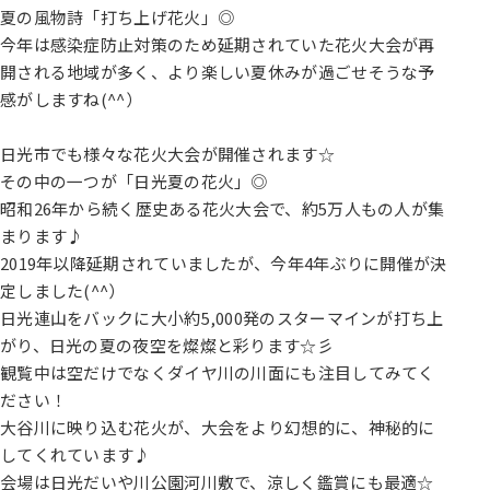
夏の風物詩「打ち上げ花火」◎
今年は感染症防止対策のため延期されていた花火大会が再
開される地域が多く、より楽しい夏休みが過ごせそうな予
感がしますね(^^）
日光市でも様々な花火大会が開催されます☆
その中の一つが「日光夏の花火」◎
昭和26年から続く歴史ある花火大会で、約5万人もの人が集
まります♪
2019年以降延期されていましたが、今年4年ぶりに開催が決
定しました(^^）
日光連山をバックに大小約5,000発のスターマインが打ち上
がり、日光の夏の夜空を燦燦と彩ります☆彡
観覧中は空だけでなくダイヤ川の川面にも注目してみてく
ださい！
大谷川に映り込む花火が、大会をより幻想的に、神秘的に
してくれています♪
会場は日光だいや川公園河川敷で、涼しく鑑賞にも最適☆