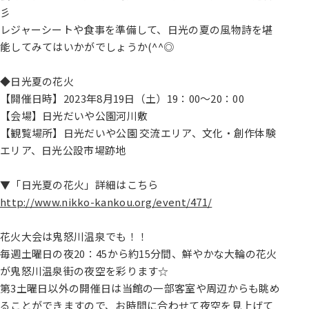
彡
レジャーシートや食事を準備して、日光の夏の風物詩を堪
能してみてはいかがでしょうか(^^◎
◆日光夏の花火
【開催日時】2023年8月19日（土）19：00～20：00
【会場】日光だいや公園河川敷
【観覧場所】日光だいや公園 交流エリア、文化・創作体験
エリア、日光公設市場跡地
▼「日光夏の花火」詳細はこちら
http://www.nikko-kankou.org/event/471/
花火大会は鬼怒川温泉でも！！
毎週土曜日の夜20：45から約15分間、鮮やかな大輪の花火
が鬼怒川温泉街の夜空を彩ります☆
第3土曜日以外の開催日は当館の一部客室や周辺からも眺め
ることができますので、お時間に合わせて夜空を見上げて